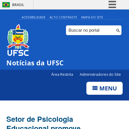
BRASIL
Simplifique!
ACESSIBILIDADE
ALTO CONTRASTE
MAPA DO SITE
Comunica BR
Participe
Acesso à informação
Legislação
Notícias da UFSC
Canais
Área Restrita
Administradores do Site
MENU
Setor de Psicologia
Educacional promove