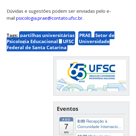
Dúvidas e sugestões podem ser enviadas pelo e-
mail
psicologia.prae@contato.ufsc.br
.
Tags:
partilhas universitárias
PRAE
Setor de
Psicologia Educacional
UFSC
Universidade
Federal de Santa Catarina
Eventos
AGO
8:00
Recepção à
7
Comunidade Internacio...
sex