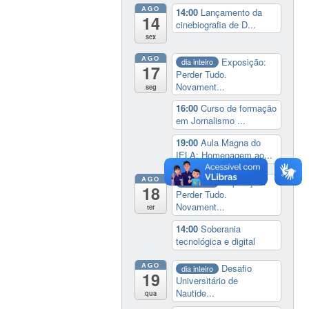
AGO
14:00
Lançamento da
14
cinebiografia de D...
sex
AGO
Exposição:
dia inteiro
17
Perder Tudo.
Novament...
seg
16:00
Curso de formação
em Jornalismo ...
19:00
Aula Magna do
IELA: Homenagem ao...
AGO
Exposição:
dia inteiro
18
Perder Tudo.
Novament...
ter
14:00
Soberania
tecnológica e digital
AGO
Desafio
dia inteiro
19
Universitário de
Nautide...
qua