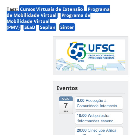
Tags:
Cursos Virtuais de Extensão
Programa
de Mobilidade Virtual
Programa de
Mobilidade Virtual
(PMV)
SEaD
Seplan
Sinter
Eventos
AGO
8:00
Recepção à
7
Comunidade Internacio...
sex
10:00
Webpalestra:
‘Informações essenc...
20:00
Cineclube África