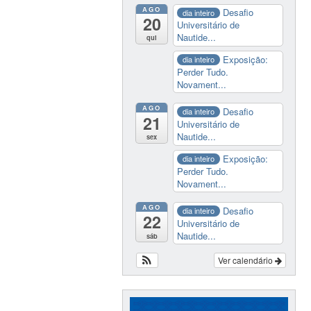
AGO
Desafio
dia inteiro
20
Universitário de
Nautide...
qui
Exposição:
dia inteiro
Perder Tudo.
Novament...
AGO
Desafio
dia inteiro
21
Universitário de
Nautide...
sex
Exposição:
dia inteiro
Perder Tudo.
Novament...
AGO
Desafio
dia inteiro
22
Universitário de
Nautide...
sáb
Ver calendário