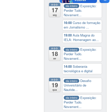
AGO
Exposição:
dia inteiro
17
Perder Tudo.
Novament...
seg
16:00
Curso de formação
em Jornalismo ...
19:00
Aula Magna do
IELA: Homenagem ao...
AGO
Exposição:
dia inteiro
18
Perder Tudo.
Novament...
ter
14:00
Soberania
tecnológica e digital
AGO
Desafio
dia inteiro
19
Universitário de
Nautide...
qua
Exposição:
dia inteiro
Perder Tudo.
Novament...