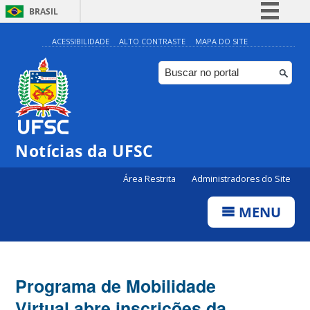
BRASIL
Simplifique!
ACESSIBILIDADE
ALTO CONTRASTE
MAPA DO SITE
Comunica BR
Participe
Acesso à informação
Legislação
Notícias da UFSC
Canais
Área Restrita
Administradores do Site
MENU
Programa de Mobilidade
Virtual abre inscrições da