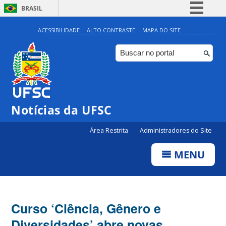
BRASIL
Simplifique!
ACESSIBILIDADE
ALTO CONTRASTE
MAPA DO SITE
Comunica BR
Participe
Acesso à informação
Legislação
Notícias da UFSC
Canais
Área Restrita
Administradores do Site
MENU
Curso ‘Ciência, Gênero e
Diversidades’ abre novas