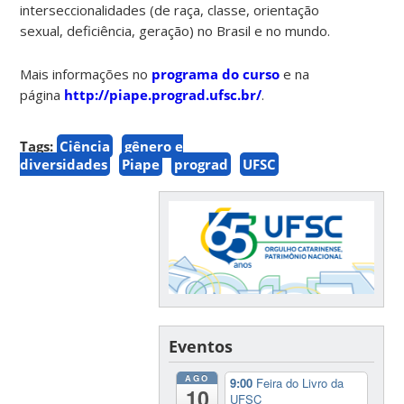
interseccionalidades (de raça, classe, orientação
sexual, deficiência, geração) no Brasil e no mundo.
Mais informações no
programa do curso
e na
página
http://piape.prograd.ufsc.br/
.
Tags:
Ciência
gênero e
diversidades
Piape
prograd
UFSC
Eventos
AGO
9:00
Feira do Livro da
10
UFSC