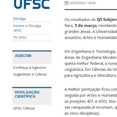
03/03/2021 18:09
Divulga
Os resultados do
QS Subjec
feira,
3 de março
, reveland
Assine o Divulga
UFSC
grandes áreas. A Universidad
assuntos: Artes e Humanidade
TV UFSC
Em Engenharia e Tecnologia, 
AGECOM
áreas de Engenharia Mecânica
quinta melhor federal, a nona
Conheça a Agecom
Linguística. Em Ciências da V
Sugestões e Críticas
para Agricultura e Silvicultura.
A melhor pontuação ficou com
DIVULGAÇÃO
seguida por Artes e Humanida
CIENTÍFICA
as posições 401 e 450). Nos
ser ranqueada (é incomum, a
UFSC Ciência
as cinco disciplinas).