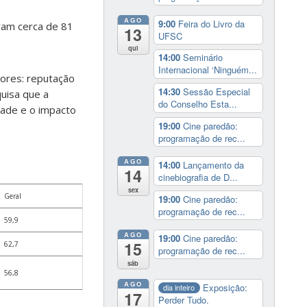
AGO
9:00
Feira do Livro da
iram cerca de 81
13
UFSC
qui
14:00
Seminário
Internacional ‘Ninguém...
dores: reputação
14:30
Sessão Especial
uisa que a
do Conselho Esta...
dade e o impacto
19:00
Cine paredão:
programação de rec...
AGO
14:00
Lançamento da
14
cinebiografia de D...
sex
Geral
19:00
Cine paredão:
programação de rec...
59,9
AGO
19:00
Cine paredão:
15
62,7
programação de rec...
sáb
56,8
AGO
Exposição:
dia inteiro
17
Perder Tudo.