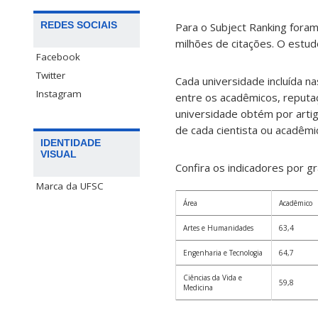
REDES SOCIAIS
Para o Subject Ranking foram
milhões de citações. O estud
Facebook
Twitter
Cada universidade incluída n
Instagram
entre os acadêmicos, reputa
universidade obtém por artig
de cada cientista ou acadêmi
IDENTIDADE
VISUAL
Confira os indicadores por g
Marca da UFSC
Área
Acadêmico
Artes e Humanidades
63,4
Engenharia e Tecnologia
64,7
Ciências da Vida e
59,8
Medicina