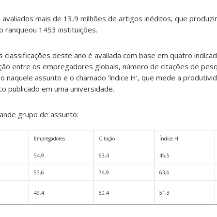
 avaliados mais de 13,9 milhões de artigos inéditos, que produz
o ranqueou 1453 instituições.
as classificações deste ano é avaliada com base em quatro indica
ção entre os empregadores globais, número de citações de pesq
o naquele assunto e o chamado ‘índice H’, que mede a produtivi
co publicado em uma universidade.
rande grupo de assunto:
Empregadores
Citação
Índice H
54,9
63,4
45,5
53,6
74,9
63,6
49,4
60,4
51,3