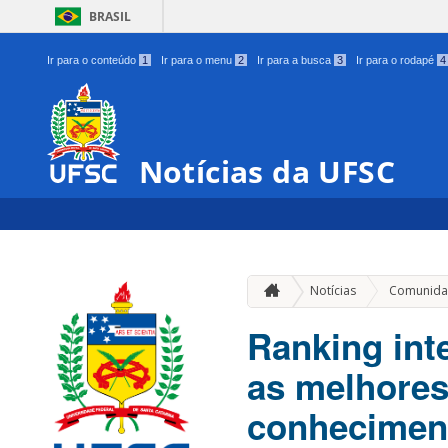
BRASIL
Ir para o conteúdo
1
Ir para o menu
2
Ir para a busca
3
Ir para o rodapé
4
Notícias da UFSC
Notícias
Comunida
Ranking int
as melhores
conhecimen