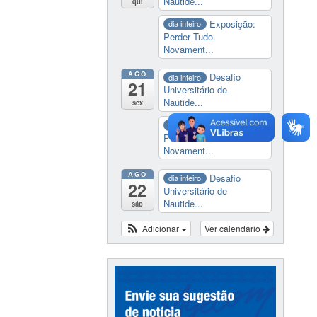
Nautide...
qui
Exposição:
dia inteiro
Perder Tudo.
Novament...
AGO
Desafio
dia inteiro
21
Universitário de
Nautide...
sex
Exposição:
dia inteiro
Perder Tudo.
Novament...
AGO
Desafio
dia inteiro
22
Universitário de
Nautide...
sáb
Adicionar
Ver calendário