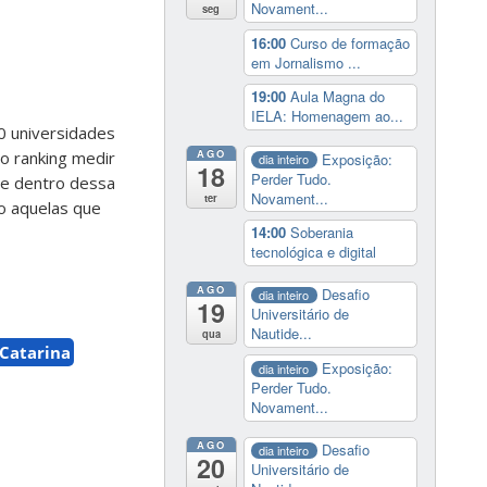
Novament...
seg
16:00
Curso de formação
em Jornalismo ...
19:00
Aula Magna do
IELA: Homenagem ao...
40 universidades
AGO
 o ranking medir
Exposição:
dia inteiro
18
Perder Tudo.
re dentro dessa
Novament...
ter
o aquelas que
14:00
Soberania
tecnológica e digital
AGO
Desafio
dia inteiro
19
Universitário de
Nautide...
qua
 Catarina
Exposição:
dia inteiro
Perder Tudo.
Novament...
AGO
Desafio
dia inteiro
20
Universitário de