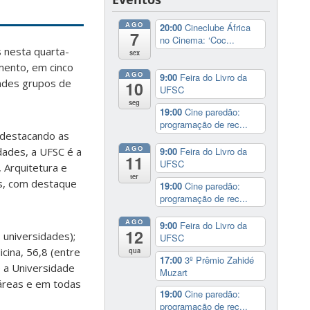
AGO
20:00
Cineclube África
7
no Cinema: ‘Coc...
 nesta quarta-
sex
mento, em cinco
AGO
9:00
Feira do Livro da
andes grupos de
10
UFSC
seg
19:00
Cine paredão:
programação de rec...
, destacando as
AGO
dades, a UFSC é a
9:00
Feira do Livro da
11
UFSC
, Arquitetura e
ter
aís, com destaque
19:00
Cine paredão:
programação de rec...
AGO
9:00
Feira do Livro da
12
 universidades);
UFSC
cina, 56,8 (entre
qua
17:00
3º Prêmio Zahidé
 a Universidade
Muzart
 áreas e em todas
19:00
Cine paredão:
programação de rec...