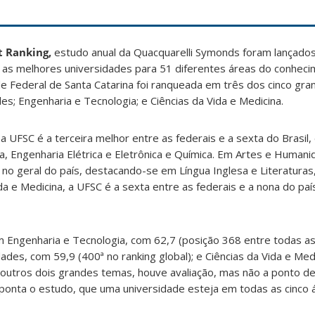
t Ranking,
estudo anual da Quacquarelli Symonds foram lançados
o as melhores universidades para 51 diferentes áreas do conheci
e Federal de Santa Catarina foi ranqueada em três dos cinco gr
s; Engenharia e Tecnologia; e Ciências da Vida e Medicina.
a UFSC é a terceira melhor entre as federais e a sexta do Brasil
, Engenharia Elétrica e Eletrônica e Química. Em Artes e Humani
 no geral do país, destacando-se em Língua Inglesa e Literaturas
ida e Medicina, a UFSC é a sexta entre as federais e a nona do p
 Engenharia e Tecnologia, com 62,7 (posição 368 entre todas as
des, com 59,9 (400ª no ranking global); e Ciências da Vida e Medi
 outros dois grandes temas, houve avaliação, mas não a ponto de
ponta o estudo, que uma universidade esteja em todas as cinco