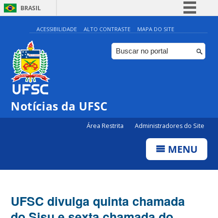
BRASIL
Simplifique!
ACESSIBILIDADE
ALTO CONTRASTE
MAPA DO SITE
Comunica BR
Participe
Acesso à informação
Legislação
Notícias da UFSC
Canais
Área Restrita
Administradores do Site
MENU
UFSC divulga quinta chamada
do Sisu e sexta chamada do