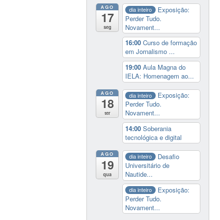
AGO
Exposição:
dia inteiro
17
Perder Tudo.
Novament...
seg
16:00
Curso de formação
em Jornalismo ...
19:00
Aula Magna do
IELA: Homenagem ao...
AGO
Exposição:
dia inteiro
18
Perder Tudo.
Novament...
ter
14:00
Soberania
tecnológica e digital
AGO
Desafio
dia inteiro
19
Universitário de
Nautide...
qua
Exposição:
dia inteiro
Perder Tudo.
Novament...