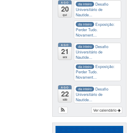
AGO
Desafio
dia inteiro
20
Universitário de
Nautide...
qui
Exposição:
dia inteiro
Perder Tudo.
Novament...
AGO
Desafio
dia inteiro
21
Universitário de
Nautide...
sex
Exposição:
dia inteiro
Perder Tudo.
Novament...
AGO
Desafio
dia inteiro
22
Universitário de
Nautide...
sáb
Ver calendário