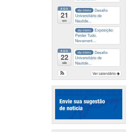
AGO
Desafio
dia inteiro
21
Universitário de
Nautide...
sex
Exposição:
dia inteiro
Perder Tudo.
Novament...
AGO
Desafio
dia inteiro
22
Universitário de
Nautide...
sáb
Ver calendário