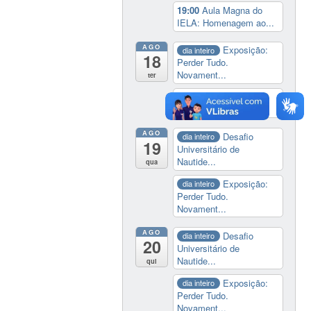
19:00
Aula Magna do
IELA: Homenagem ao...
AGO
Exposição:
dia inteiro
18
Perder Tudo.
Novament...
ter
14:00
Soberania
tecnológica e digital
AGO
Desafio
dia inteiro
19
Universitário de
Nautide...
qua
Exposição:
dia inteiro
Perder Tudo.
Novament...
AGO
Desafio
dia inteiro
20
Universitário de
Nautide...
qui
Exposição:
dia inteiro
Perder Tudo.
Novament...