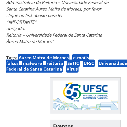
Administrativo da Reitoria – Universidade Federal de
Santa Catarina Áureo Mafra de Moraes, por favor
clique no link abaixo para ler
*IMPORTANTE*
obrigado.
Reitoria – Universidade Federal de Santa Catarina
Áureo Mafra de Moraes”
Tags:
Aureo Mafra de Moraes
e-mails
falsos
malware
reitoria
SeTIC
UFSC
Universidad
Federal de Santa Catarina
Vírus
Eventos