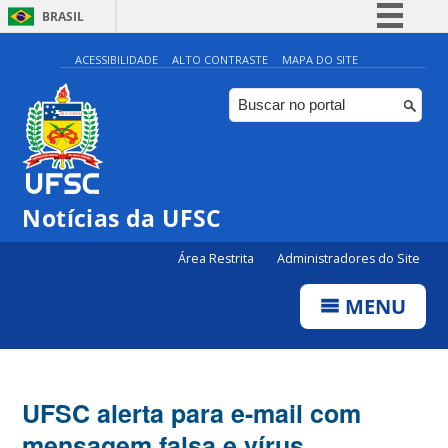
BRASIL
Simplifique!
ACESSIBILIDADE
ALTO CONTRASTE
MAPA DO SITE
Comunica BR
Participe
Acesso à informação
Legislação
Notícias da UFSC
Canais
Área Restrita
Administradores do Site
MENU
UFSC alerta para e-mail com
mensagem falsa e vírus