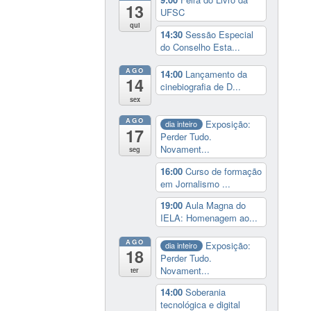
13
UFSC
qui
14:30
Sessão Especial
do Conselho Esta...
AGO
14:00
Lançamento da
14
cinebiografia de D...
sex
AGO
Exposição:
dia inteiro
17
Perder Tudo.
Novament...
seg
16:00
Curso de formação
em Jornalismo ...
19:00
Aula Magna do
IELA: Homenagem ao...
AGO
Exposição:
dia inteiro
18
Perder Tudo.
Novament...
ter
14:00
Soberania
tecnológica e digital