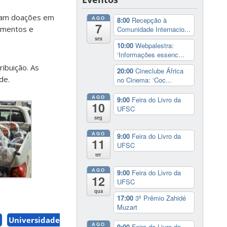
aram doações em
AGO
8:00
Recepção à
7
limentos e
Comunidade Internacio...
sex
10:00
Webpalestra:
‘Informações essenc...
ribuição. As
20:00
Cineclube África
de.
no Cinema: ‘Coc...
AGO
9:00
Feira do Livro da
10
UFSC
seg
AGO
9:00
Feira do Livro da
11
UFSC
ter
AGO
9:00
Feira do Livro da
12
UFSC
qua
17:00
3º Prêmio Zahidé
Muzart
a
Universidade
AGO
9:00
Feira do Livro da