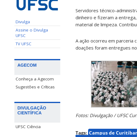
Servidores técnico-administ
dinheiro e fizeram a entrega
Divulga
material de limpeza. Contrib
Assine o Divulga
UFSC
A ação ocorreu em parceria co
TV UFSC
doações foram entregues no 
AGECOM
Conheça a Agecom
Sugestões e Críticas
DIVULGAÇÃO
CIENTÍFICA
Fotos: Divulgação / UFSC Cur
UFSC Ciência
Tags:
Campus de Curitiba