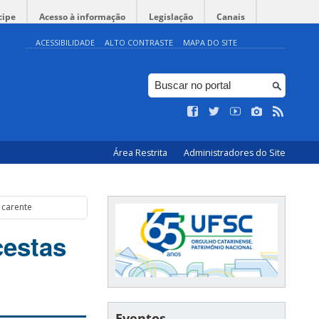
cipe
Acesso à informação
Legislação
Canais
ACESSIBILIDADE
ALTO CONTRASTE
MAPA DO SITE
Área Restrita
Administradores do Site
 carente
cestas
Eventos