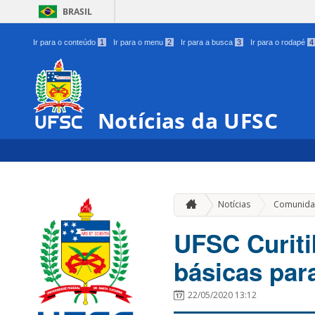
BRASIL
Ir para o conteúdo
1
Ir para o menu
2
Ir para a busca
3
Ir para o rodapé
4
Notícias da UFSC
Notícias
Comunida
UFSC Curiti
básicas par
22/05/2020 13:12