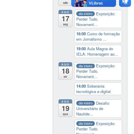
sáb
AGO
Exposição:
dia inteiro
17
Perder Tudo.
Novament...
seg
16:00
Curso de formação
em Jornalismo ...
19:00
Aula Magna do
IELA: Homenagem ao...
AGO
Exposição:
dia inteiro
18
Perder Tudo.
Novament...
ter
14:00
Soberania
tecnológica e digital
AGO
Desafio
dia inteiro
19
Universitário de
Nautide...
qua
Exposição:
dia inteiro
Perder Tudo.