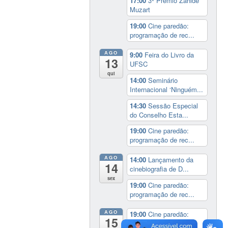
17:00
3º Prêmio Zahidé
Muzart
19:00
Cine paredão:
programação de rec...
AGO
9:00
Feira do Livro da
13
UFSC
qui
14:00
Seminário
Internacional ‘Ninguém...
14:30
Sessão Especial
do Conselho Esta...
19:00
Cine paredão:
programação de rec...
AGO
14:00
Lançamento da
14
cinebiografia de D...
sex
19:00
Cine paredão:
programação de rec...
AGO
19:00
Cine paredão:
15
programação de rec...