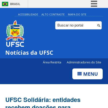
BRASIL
Simplifique!
ACESSIBILIDADE
ALTO CONTRASTE
MAPA DO SITE
Comunica BR
Participe
Acesso à informação
Legislação
Notícias da UFSC
Canais
Área Restrita
Administradores do Site
MENU
UFSC Solidária: entidades
recebem doações para