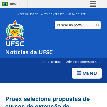
BRASIL
Simplifique!
ACESSIBILIDADE
ALTO CONTRASTE
MAPA DO SITE
Comunica BR
Participe
Acesso à informação
Legislação
Notícias da UFSC
Canais
Área Restrita
Administradores do Site
MENU
Proex seleciona propostas de
cursos de extensão de