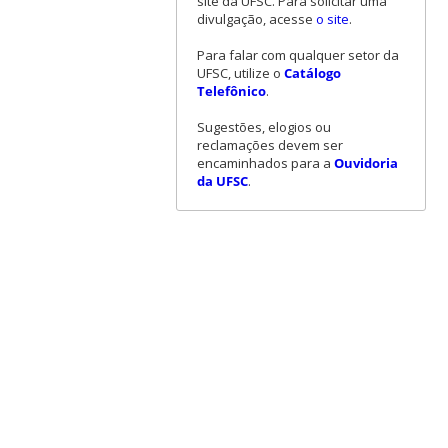
site da UFSC. Para solicitar uma
divulgação, acesse
o site
.
Para falar com qualquer setor da
UFSC, utilize o
Catálogo
Telefônico
.
Sugestões, elogios ou
reclamações devem ser
encaminhados para a
Ouvidoria
da UFSC
.