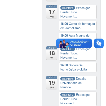
AGO
Exposição:
dia inteiro
17
Perder Tudo.
Novament...
seg
16:00
Curso de formação
em Jornalismo ...
19:00
Aula Magna do
IELA: Homenagem ao...
AGO
Exposição:
dia inteiro
18
Perder Tudo.
Novament...
ter
14:00
Soberania
tecnológica e digital
AGO
Desafio
dia inteiro
19
Universitário de
Nautide...
qua
Exposição:
dia inteiro
Perder Tudo.
Novament...