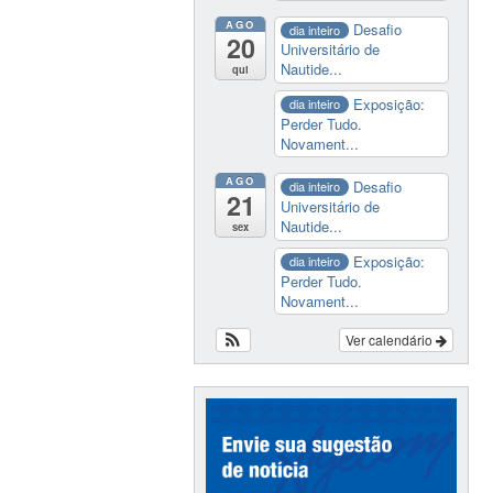
AGO
Desafio
dia inteiro
20
Universitário de
Nautide...
qui
Exposição:
dia inteiro
Perder Tudo.
Novament...
AGO
Desafio
dia inteiro
21
Universitário de
Nautide...
sex
Exposição:
dia inteiro
Perder Tudo.
Novament...
Ver calendário