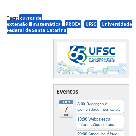
Tags:
cursos de
extensão
matemática
PROEX
UFSC
Universidade
Federal de Santa Catarina
Eventos
AGO
8:00
Recepção à
7
Comunidade Internacio...
sex
10:00
Webpalestra:
‘Informações essenc...
20:00
Cineclube África