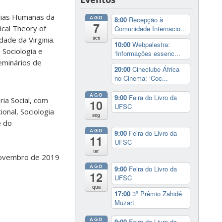
ncias Humanas da
AGO
8:00
Recepção à
7
ical Theory of
Comunidade Internacio...
sex
dade da Virginia.
10:00
Webpalestra:
Sociologia e
‘Informações essenc...
eminários de
20:00
Cineclube África
no Cinema: ‘Coc...
AGO
9:00
Feira do Livro da
ia Social, com
10
UFSC
onal, Sociologia
seg
e do
AGO
9:00
Feira do Livro da
11
UFSC
ter
 novembro de 2019
AGO
9:00
Feira do Livro da
12
UFSC
qua
17:00
3º Prêmio Zahidé
Muzart
AGO
9:00
Feira do Livro da