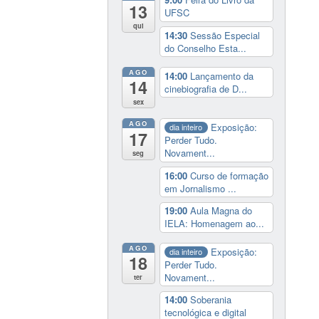
13
UFSC
qui
14:30
Sessão Especial
do Conselho Esta...
AGO
14:00
Lançamento da
14
cinebiografia de D...
sex
AGO
Exposição:
dia inteiro
17
Perder Tudo.
Novament...
seg
16:00
Curso de formação
em Jornalismo ...
19:00
Aula Magna do
IELA: Homenagem ao...
AGO
Exposição:
dia inteiro
18
Perder Tudo.
Novament...
ter
14:00
Soberania
tecnológica e digital