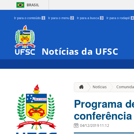
BRASIL
Ir para o conteúdo
1
Ir para o menu
2
Ir para a busca
3
Ir para o rodapé
4
Notícias da UFSC
Notícias
Comunida
Programa d
conferência
04/12/2019 11:12