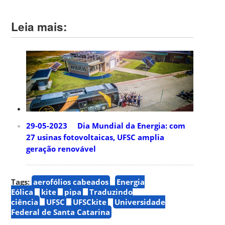
Leia mais:
29-05-2023 Dia Mundial da Energia: com
27 usinas fotovoltaicas, UFSC amplia
geração renovável
Tags:
aerofólios cabeados
Energia
Eólica
kite
pipa
Traduzindo
ciência
UFSC
UFSCkite
Universidade
Federal de Santa Catarina