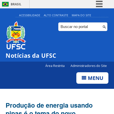
BRASIL
Simplifique!
ACESSIBILIDADE
ALTO CONTRASTE
MAPA DO SITE
Comunica BR
Participe
Acesso à informação
Legislação
Notícias da UFSC
Canais
Área Restrita
Administradores do Site
MENU
Produção de energia usando
pipas é o tema do novo