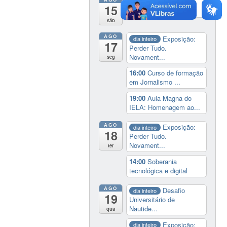
19:00
Cine paredão:
15
programação de rec...
sáb
AGO
Exposição:
dia inteiro
17
Perder Tudo.
Novament...
seg
16:00
Curso de formação
em Jornalismo ...
19:00
Aula Magna do
IELA: Homenagem ao...
AGO
Exposição:
dia inteiro
18
Perder Tudo.
Novament...
ter
14:00
Soberania
tecnológica e digital
AGO
Desafio
dia inteiro
19
Universitário de
Nautide...
qua
Exposição:
dia inteiro