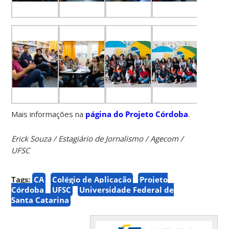
Mais informações na
página do Projeto Córdoba
.
Erick Souza / Estagiário de Jornalismo / Agecom /
UFSC
Tags:
CA
Colégio de Aplicação
Projeto
Córdoba
UFSC
Universidade Federal de
Santa Catarina