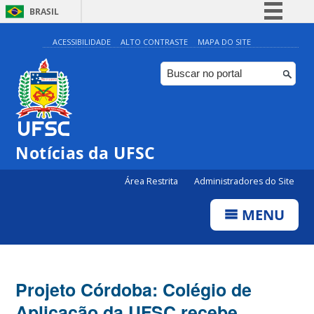
BRASIL
Simplifique!
ACESSIBILIDADE
ALTO CONTRASTE
MAPA DO SITE
Comunica BR
Participe
Acesso à informação
Legislação
Notícias da UFSC
Canais
Área Restrita
Administradores do Site
MENU
Projeto Córdoba: Colégio de
Aplicação da UFSC recebe