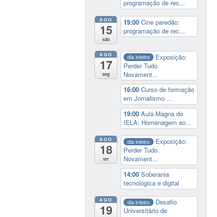
programação de rec...
AGO
19:00
Cine paredão:
15
programação de rec...
sáb
AGO
Exposição:
dia inteiro
17
Perder Tudo.
Novament...
seg
16:00
Curso de formação
em Jornalismo ...
19:00
Aula Magna do
IELA: Homenagem ao...
AGO
Exposição:
dia inteiro
18
Perder Tudo.
Novament...
ter
14:00
Soberania
tecnológica e digital
AGO
Desafio
dia inteiro
19
Universitário de