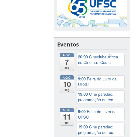
Eventos
AGO
20:00
Cineclube África
7
no Cinema: ‘Coc...
sex
AGO
9:00
Feira do Livro da
10
UFSC
seg
19:00
Cine paredão:
programação de rec...
AGO
9:00
Feira do Livro da
11
UFSC
ter
19:00
Cine paredão:
programação de rec...