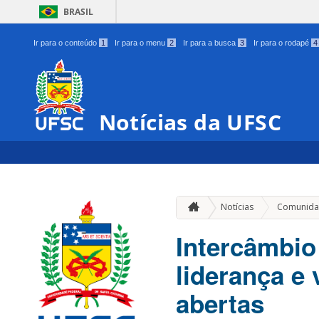
BRASIL
Ir para o conteúdo
1
Ir para o menu
2
Ir para a busca
3
Ir para o rodapé
4
Notícias da UFSC
Notícias
Comunida
Intercâmbio
liderança e
abertas