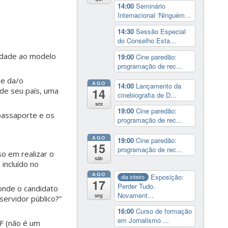
14:00
Seminário
Internacional ‘Ninguém...
14:30
Sessão Especial
do Conselho Esta...
midade ao modelo
19:00
Cine paredão:
programação de rec...
de da/o
AGO
14:00
Lançamento da
 de seu país, uma
14
cinebiografia de D...
sex
19:00
Cine paredão:
passaporte e os
programação de rec...
AGO
19:00
Cine paredão:
15
programação de rec...
o em realizar o
sáb
incluído no
AGO
Exposição:
dia inteiro
17
Perder Tudo.
onde o candidato
Novament...
seg
ervidor público?”
16:00
Curso de formação
em Jornalismo ...
DF (não é um