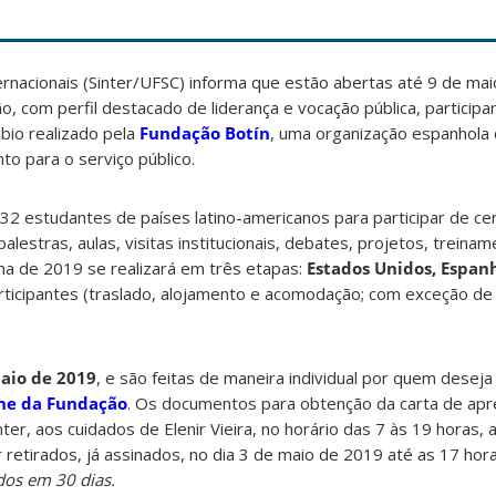
ernacionais (Sinter/UFSC) informa que estão abertas até 9 de ma
, com perfil destacado de liderança e vocação pública, particip
bio realizado pela
Fundação Botín
, uma organização espanhola 
to para o serviço público.
32 estudantes de países latino-americanos para participar de ce
lestras, aulas, visitas institucionais, debates, projetos, treina
a de 2019 se realizará em três etapas:
Estados Unidos, Espan
ticipantes (traslado, alojamento e acomodação; com exceção de 
maio de 2019
, e são feitas de maneira individual por quem deseja
ine da Fundação
. Os documentos para obtenção da carta de ap
er, aos cuidados de Elenir Vieira, no horário das 7 às 19 horas, 
retirados, já assinados, no dia 3 de maio de 2019 até as 17 hor
dos em 30 dias.