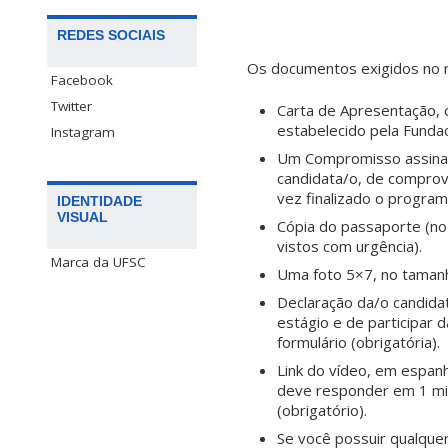
REDES SOCIAIS
Os documentos exigidos no 
Facebook
Twitter
Carta de Apresentação, 
estabelecido pela Fundaci
Instagram
Um Compromisso assinad
candidata/o, de comprova
vez finalizado o program
IDENTIDADE
VISUAL
Cópia do passaporte (no
vistos com urgência).
Marca da UFSC
Uma foto 5×7, no tamanh
Declaração da/o candida
estágio e de participar
formulário (obrigatória).
Link do vídeo, em espan
deve responder em 1 min
(obrigatório).
Se você possuir qualquer