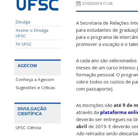
27/03/2019 11:28
Divulga
A Secretaria de Relações Int
para estudantes de graduação
Assine o Divulga
UFSC
para o programa de intercâm
promover a vocação e o talen
TV UFSC
A cada ano são selecionados 
AGECOM
meses de um curso intenso: pa
formação pessoal. O program
Conheça a Agecom
cobre todos os custos de par
Sugestões e Críticas
com passaporte).
As inscrições vão
até 9 de 
DIVULGAÇÃO
através da
plataforma onl
CIENTÍFICA
deverão ser entregues na Sint
abril
de 2019. E deverão ser 
UFSC Ciência
não retirados serão descarta