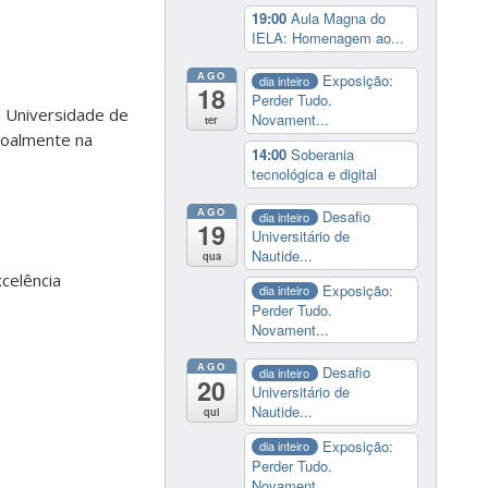
19:00
Aula Magna do
IELA: Homenagem ao...
AGO
Exposição:
dia inteiro
18
Perder Tudo.
a Universidade de
Novament...
ter
soalmente na
14:00
Soberania
tecnológica e digital
AGO
Desafio
dia inteiro
19
Universitário de
Nautide...
qua
celência
Exposição:
dia inteiro
Perder Tudo.
Novament...
AGO
Desafio
dia inteiro
20
Universitário de
Nautide...
qui
Exposição:
dia inteiro
Perder Tudo.
Novament...