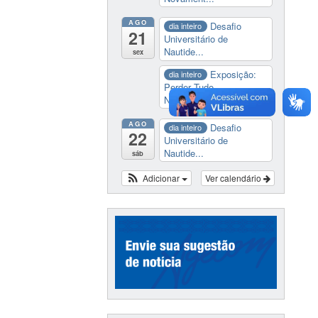
AGO
Desafio
dia inteiro
21
Universitário de
Nautide...
sex
Exposição:
dia inteiro
Perder Tudo.
Novament...
AGO
Desafio
dia inteiro
22
Universitário de
Nautide...
sáb
Adicionar
Ver calendário