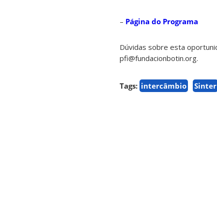
–
Página do Programa
Dúvidas sobre esta oportuni
pfi@fundacionbotin.org.
Tags:
intercâmbio
Sinter