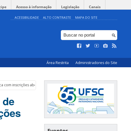
cipe
Acesso à informação
Legislação
Canais
ACESSIBILIDADE
ALTO CONTRASTE
MAPA DO SITE
Área Restrita
Administradores do Site
ca com inscrições abertas
 de
ições
Eventos