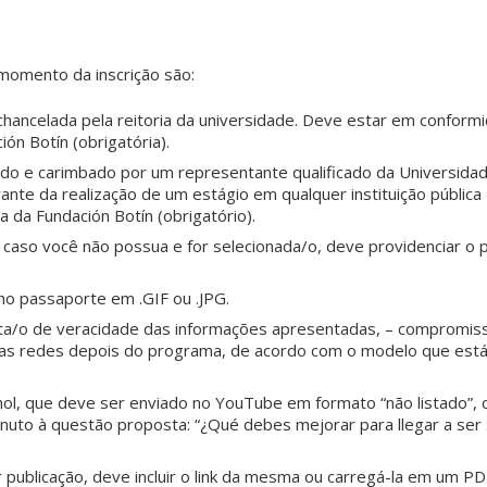
momento da inscrição são:
chancelada pela reitoria da universidade. Deve estar em confor
ón Botín (obrigatória).
o e carimbado por um representante qualificado da Universida
nte da realização de um estágio em qualquer instituição pública
a da Fundación Botín (obrigatório).
 caso você não possua e for selecionada/o, deve providenciar o 
o passaporte em .GIF ou .JPG.
ta/o de veracidade das informações apresentadas, – compromiss
 das redes depois do programa, de acordo com o modelo que está 
hol, que deve ser enviado no YouTube em formato “não listado”, 
uto à questão proposta: “¿Qué debes mejorar para llegar a ser s
 publicação, deve incluir o link da mesma ou carregá-la em um P