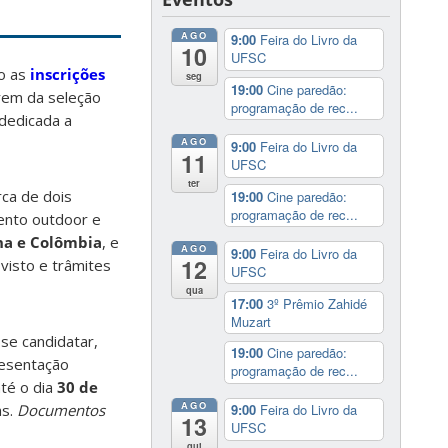
AGO
9:00
Feira do Livro da
10
UFSC
io as
inscrições
seg
19:00
Cine paredão:
arem da seleção
programação de rec...
dedicada a
AGO
9:00
Feira do Livro da
11
UFSC
ter
rca de dois
19:00
Cine paredão:
programação de rec...
mento outdoor e
ha e Colômbia
, e
AGO
9:00
Feira do Livro da
12
visto e trâmites
UFSC
qua
17:00
3º Prêmio Zahidé
Muzart
 se candidatar,
19:00
Cine paredão:
resentação
programação de rec...
até o dia
30 de
AGO
as.
Documentos
9:00
Feira do Livro da
13
UFSC
qui