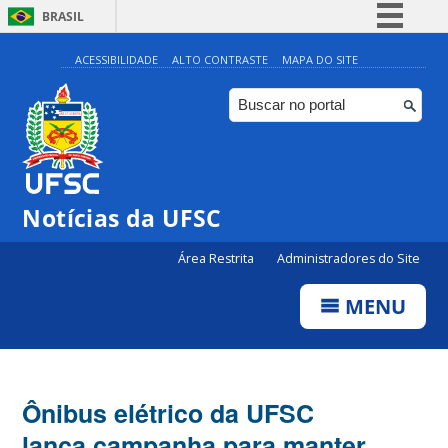
BRASIL
Simplifique!
ACESSIBILIDADE
ALTO CONTRASTE
MAPA DO SITE
Comunica BR
Participe
Acesso à informação
Legislação
Notícias da UFSC
Canais
Área Restrita
Administradores do Site
MENU
Ônibus elétrico da UFSC
lança campanha para manter