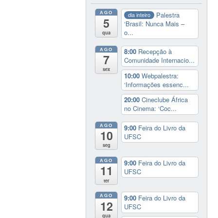
AGO
Palestra
dia inteiro
5
‘Brasil: Nunca Mais –
o...
qua
AGO
8:00
Recepção à
7
Comunidade Internacio...
sex
10:00
Webpalestra:
‘Informações essenc...
20:00
Cineclube África
no Cinema: ‘Coc...
AGO
9:00
Feira do Livro da
10
UFSC
seg
AGO
9:00
Feira do Livro da
11
UFSC
ter
AGO
9:00
Feira do Livro da
12
UFSC
qua