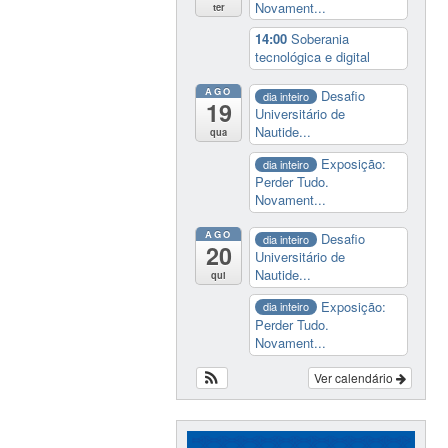
Novament...
ter
14:00
Soberania
tecnológica e digital
AGO
Desafio
dia inteiro
19
Universitário de
Nautide...
qua
Exposição:
dia inteiro
Perder Tudo.
Novament...
AGO
Desafio
dia inteiro
20
Universitário de
Nautide...
qui
Exposição:
dia inteiro
Perder Tudo.
Novament...
Ver calendário