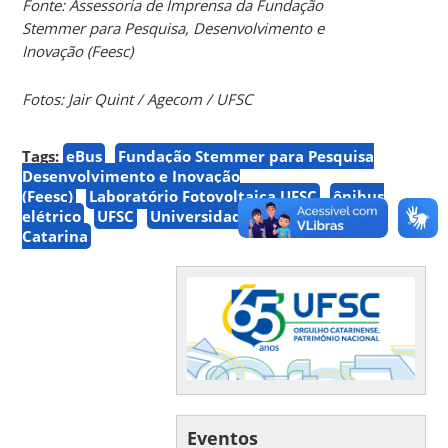
Fonte:
Assessoria de Imprensa da Fundação
Stemmer para Pesquisa, Desenvolvimento e
Inovação (Feesc)
Fotos: Jair Quint / Agecom / UFSC
Tags:
eBus
Fundação Stemmer para Pesquisa
Desenvolvimento e Inovação
(Feesc)
Laboratório Fotovoltaica UFSC
ônibus
elétrico
UFSC
Universidade Federal de Santa
Catarina
Eventos