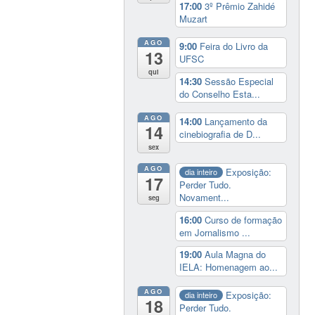
17:00
3º Prêmio Zahidé
Muzart
AGO
9:00
Feira do Livro da
13
UFSC
qui
14:30
Sessão Especial
do Conselho Esta...
AGO
14:00
Lançamento da
14
cinebiografia de D...
sex
AGO
Exposição:
dia inteiro
17
Perder Tudo.
Novament...
seg
16:00
Curso de formação
em Jornalismo ...
19:00
Aula Magna do
IELA: Homenagem ao...
AGO
Exposição:
dia inteiro
18
Perder Tudo.