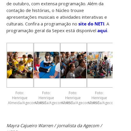
de outubro, com extensa programação. Além da
contação de histórias, o Núcleo trouxe
apresentações musicais e atividades interativas e
culturais. Confira a programação no
site do NETI
. A
programação geral da Sepex está disponível
aqui
.
Foto:
Foto:
Foto:
Foto:
Henrique
Henrique
Henrique
Henrique
Almeida/Agecom/UFSC
Almeida/Agecom/UFSC
Almeida/Agecom/UFSC
Almeida/Agecom/UFSC
Mayra Cajueiro Warren / jornalista da Agecom /