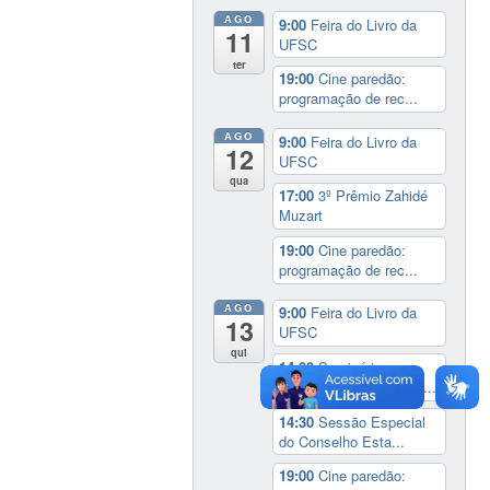
AGO
9:00
Feira do Livro da
11
UFSC
ter
19:00
Cine paredão:
programação de rec...
AGO
9:00
Feira do Livro da
12
UFSC
qua
17:00
3º Prêmio Zahidé
Muzart
19:00
Cine paredão:
programação de rec...
AGO
9:00
Feira do Livro da
13
UFSC
qui
14:00
Seminário
Internacional ‘Ninguém...
14:30
Sessão Especial
do Conselho Esta...
19:00
Cine paredão: