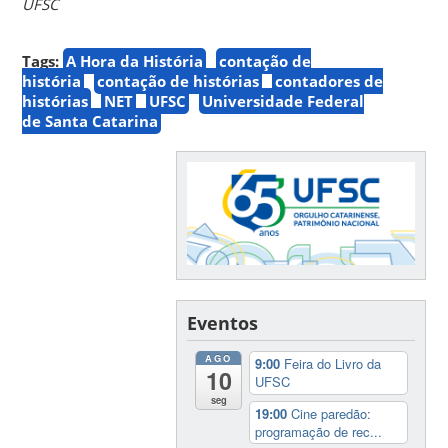
UFSC
Tags:
A Hora da História
contação de
história
contação de histórias
contadores de
histórias
NET
UFSC
Universidade Federal
de Santa Catarina
Eventos
AGO
9:00
Feira do Livro da
10
UFSC
seg
19:00
Cine paredão:
programação de rec...