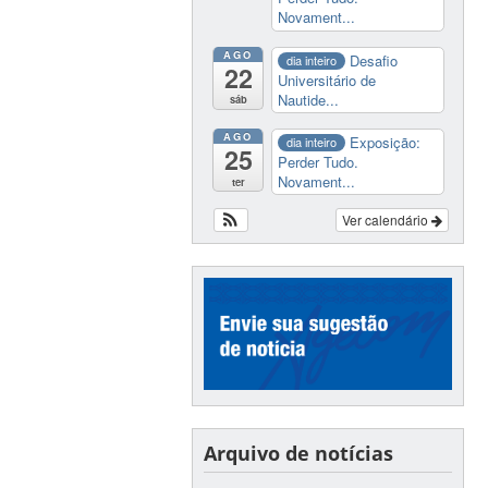
Novament...
AGO
Desafio
dia inteiro
22
Universitário de
Nautide...
sáb
AGO
Exposição:
dia inteiro
25
Perder Tudo.
Novament...
ter
Ver calendário
Arquivo de notícias