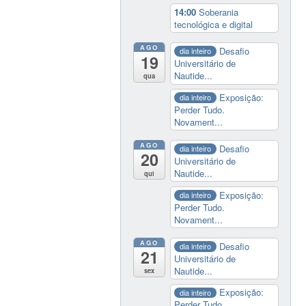
14:00
Soberania
tecnológica e digital
AGO
Desafio
dia inteiro
19
Universitário de
Nautide...
qua
Exposição:
dia inteiro
Perder Tudo.
Novament...
AGO
Desafio
dia inteiro
20
Universitário de
Nautide...
qui
Exposição:
dia inteiro
Perder Tudo.
Novament...
AGO
Desafio
dia inteiro
21
Universitário de
Nautide...
sex
Exposição:
dia inteiro
Perder Tudo.