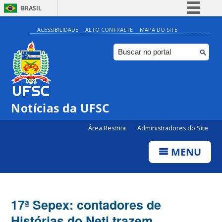
BRASIL
Simplifique!
ACESSIBILIDADE
ALTO CONTRASTE
MAPA DO SITE
Comunica BR
Participe
Acesso à informação
Legislação
Notícias da UFSC
Canais
Área Restrita
Administradores do Site
MENU
17ª Sepex: contadores de
Histórias do Neti trazem