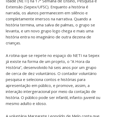
Idade (NETI) na 17ª Semana de Ensino, Pesquisa e
Extensão (Sepex/UFSC). Enquanto a história é
narrada, os alunos permanecem em silêncio e
completamente imersos na narrativa. Quando a
história termina, uma salva de palmas, o grupo se
levanta, e um novo grupo logo chega e mais uma
história entra no imaginário de outra dezena de
crianças.
A rotina que se repete no espaço do NETI na Sepex
já existe na forma de um projeto, o “A Hora da
História”, desenvolvido há seis anos por um grupo
de cerca de dez voluntários. O contador voluntário
pesquisa e seleciona contos e histórias para
apresentação em público, e promove, assim, a
interação intergeracional por meio da contação de
história. O público pode ser infantil, infanto-juvenil ou
mesmo adulto e idoso.
A voluntária Margarete Leopoldo de Melo conta que