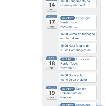
14:00
Lançamento da
14
cinebiografia de D...
sex
AGO
Exposição:
dia inteiro
17
Perder Tudo.
Novament...
seg
16:00
Curso de formação
em Jornalismo ...
19:00
Aula Magna do
IELA: Homenagem ao...
AGO
Exposição:
dia inteiro
18
Perder Tudo.
Novament...
ter
14:00
Soberania
tecnológica e digital
AGO
Desafio
dia inteiro
19
Universitário de
Nautide...
qua
Exposição:
dia inteiro