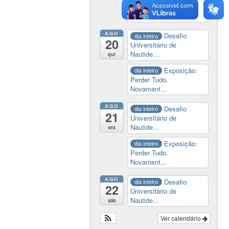
Perder Tudo.
Novament...
AGO
Desafio
dia inteiro
20
Universitário de
Nautide...
qui
Exposição:
dia inteiro
Perder Tudo.
Novament...
AGO
Desafio
dia inteiro
21
Universitário de
Nautide...
sex
Exposição:
dia inteiro
Perder Tudo.
Novament...
AGO
Desafio
dia inteiro
22
Universitário de
Nautide...
sáb
Ver calendário