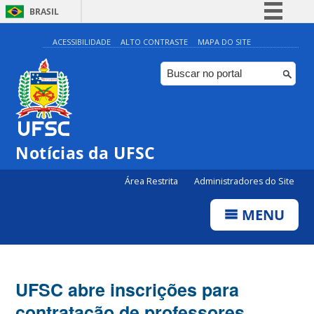
BRASIL
Simplifique!
ACESSIBILIDADE
ALTO CONTRASTE
MAPA DO SITE
Comunica BR
Participe
Acesso à informação
Legislação
Notícias da UFSC
Canais
Área Restrita
Administradores do Site
MENU
UFSC abre inscrições para
contratação de professores