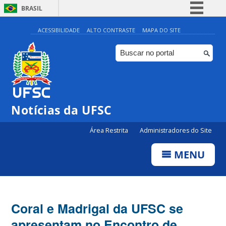
BRASIL
Simplifique!
ACESSIBILIDADE
ALTO CONTRASTE
MAPA DO SITE
Comunica BR
Participe
Acesso à informação
Legislação
Notícias da UFSC
Canais
Área Restrita
Administradores do Site
MENU
Coral e Madrigal da UFSC se
apresentam no Encontro de