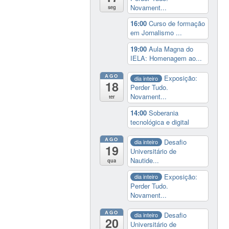
Novament...
seg
16:00
Curso de formação
em Jornalismo ...
19:00
Aula Magna do
IELA: Homenagem ao...
AGO
Exposição:
dia inteiro
18
Perder Tudo.
Novament...
ter
14:00
Soberania
tecnológica e digital
AGO
Desafio
dia inteiro
19
Universitário de
Nautide...
qua
Exposição:
dia inteiro
Perder Tudo.
Novament...
AGO
Desafio
dia inteiro
20
Universitário de