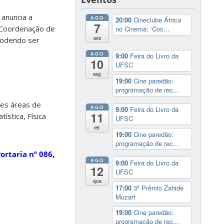
 anuncia a
AGO
20:00
Cineclube África
7
 Coordenação de
no Cinema: ‘Coc...
sex
podendo ser
AGO
9:00
Feira do Livro da
10
UFSC
seg
19:00
Cine paredão:
programação de rec...
es áreas de
AGO
9:00
Feira do Livro da
11
ística, Física
UFSC
ter
19:00
Cine paredão:
programação de rec...
ortaria nº 086,
AGO
9:00
Feira do Livro da
12
UFSC
qua
17:00
3º Prêmio Zahidé
Muzart
19:00
Cine paredão:
programação de rec...