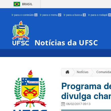
BRASIL
Ir para o conteúdo
1
Ir para o menu
2
Ir para a busca
3
Ir para o rodapé
4
Notícias da UFSC
Notícias
Comunida
Programa d
divulga ch
08/02/2017 09:13