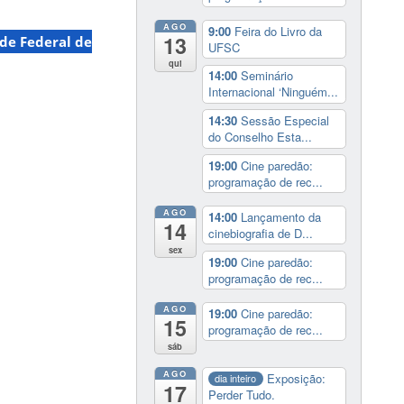
AGO
9:00
Feira do Livro da
13
de Federal de
UFSC
qui
14:00
Seminário
Internacional ‘Ninguém...
14:30
Sessão Especial
do Conselho Esta...
19:00
Cine paredão:
programação de rec...
AGO
14:00
Lançamento da
14
cinebiografia de D...
sex
19:00
Cine paredão:
programação de rec...
AGO
19:00
Cine paredão:
15
programação de rec...
sáb
AGO
Exposição:
dia inteiro
17
Perder Tudo.