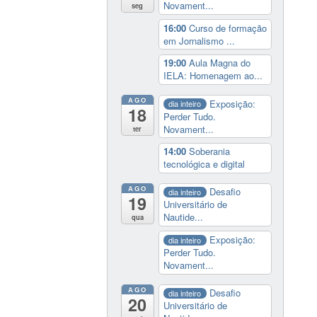
Novament...
seg
16:00
Curso de formação
em Jornalismo ...
19:00
Aula Magna do
IELA: Homenagem ao...
AGO
Exposição:
dia inteiro
18
Perder Tudo.
Novament...
ter
14:00
Soberania
tecnológica e digital
AGO
Desafio
dia inteiro
19
Universitário de
Nautide...
qua
Exposição:
dia inteiro
Perder Tudo.
Novament...
AGO
Desafio
dia inteiro
20
Universitário de