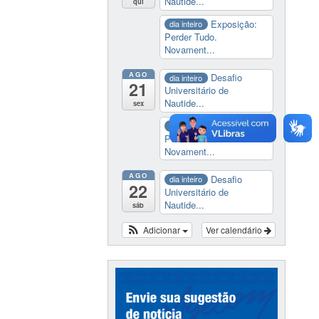
Nautide...
qui
Exposição:
dia inteiro
Perder Tudo.
Novament...
AGO
Desafio
dia inteiro
21
Universitário de
Nautide...
sex
Exposição:
dia inteiro
Perder Tudo.
Novament...
AGO
Desafio
dia inteiro
22
Universitário de
Nautide...
sáb
Adicionar
Ver calendário