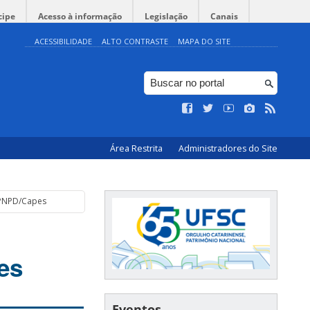
cipe
Acesso à informação
Legislação
Canais
ACESSIBILIDADE
ALTO CONTRASTE
MAPA DO SITE
Área Restrita
Administradores do Site
 PNPD/Capes
es
Eventos