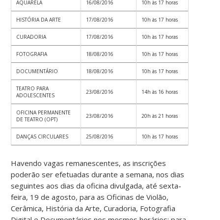
AQUARELA
16/08/2016
10h às 17 horas
HISTÓRIA DA ARTE
17/08/2016
10h às 17 horas
CURADORIA
17/08/2016
10h às 17 horas
FOTOGRAFIA
18/08/2016
10h às 17 horas
DOCUMENTÁRIO
18/08/2016
10h às 17 horas
TEATRO PARA
23/08/2016
14h às 16 horas
ADOLESCENTES
OFICINA PERMANENTE
23/08/2016
20h às 21 horas
DE TEATRO (OPT)
DANÇAS CIRCULARES
25/08/2016
10h às 17 horas
Havendo vagas remanescentes, as inscrições
poderão ser efetuadas durante a semana, nos dias
seguintes aos dias da oficina divulgada, até sexta-
feira, 19 de agosto, para as Oficinas de Violão,
Cerâmica, História da Arte, Curadoria, Fotografia
Digital e Documentários nos mesmos horários; para