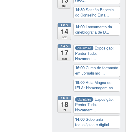
UFSC
qui
14:30
Sessão Especial
do Conselho Esta...
AGO
14:00
Lançamento da
14
cinebiografia de D...
sex
AGO
Exposição:
dia inteiro
17
Perder Tudo.
Novament...
seg
16:00
Curso de formação
em Jornalismo ...
19:00
Aula Magna do
IELA: Homenagem ao...
AGO
Exposição:
dia inteiro
18
Perder Tudo.
Novament...
ter
14:00
Soberania
tecnológica e digital