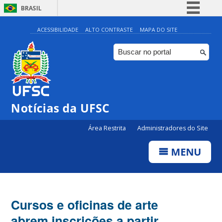
BRASIL
Simplifique!
ACESSIBILIDADE
ALTO CONTRASTE
MAPA DO SITE
Comunica BR
Participe
Acesso à informação
Legislação
Notícias da UFSC
Canais
Área Restrita
Administradores do Site
MENU
Cursos e oficinas de arte
abrem inscrições a partir