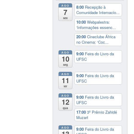
AGO
8:00
Recepção à
7
Comunidade Internacio...
sex
10:00
Webpalestra:
‘Informações essenc...
20:00
Cineclube África
no Cinema: ‘Coc...
AGO
9:00
Feira do Livro da
10
UFSC
seg
AGO
9:00
Feira do Livro da
11
UFSC
ter
AGO
9:00
Feira do Livro da
12
UFSC
qua
17:00
3º Prêmio Zahidé
Muzart
AGO
9:00
Feira do Livro da
13