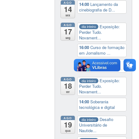
AGO
14:00
Lançamento da
14
cinebiografia de D...
sex
AGO
Exposição:
dia inteiro
17
Perder Tudo.
Novament...
seg
16:00
Curso de formação
em Jornalismo ...
19:00
Aula Magna do
IELA: Homenagem ao...
AGO
Exposição:
dia inteiro
18
Perder Tudo.
Novament...
ter
14:00
Soberania
tecnológica e digital
AGO
Desafio
dia inteiro
19
Universitário de
Nautide...
qua