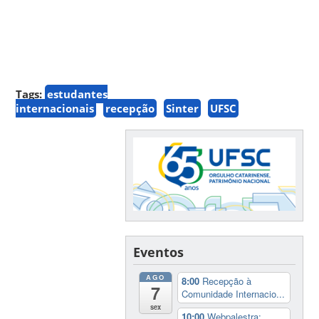
Tags:
estudantes
internacionais
recepção
Sinter
UFSC
Eventos
AGO
8:00
Recepção à
7
Comunidade Internacio...
sex
10:00
Webpalestra: