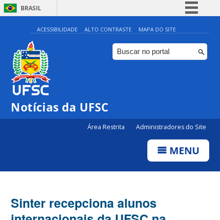
BRASIL
Simplifique!
ACESSIBILIDADE
ALTO CONTRASTE
MAPA DO SITE
Comunica BR
Participe
Acesso à informação
Legislação
Notícias da UFSC
Canais
Área Restrita
Administradores do Site
MENU
Sinter recepciona alunos
internacionais da UFSC na