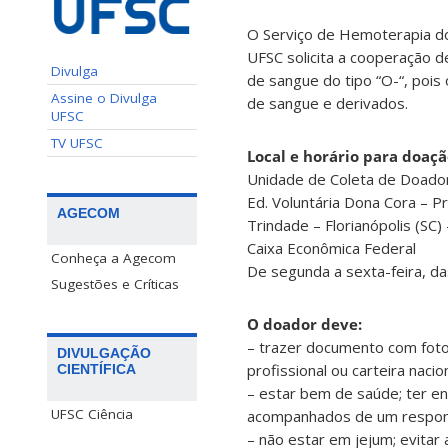
O Serviço de Hemoterapia do
UFSC solicita a cooperação 
Divulga
de sangue do tipo “O-“, pois
Assine o Divulga
de sangue e derivados.
UFSC
TV UFSC
Local e horário para doaçã
Unidade de Coleta de Doad
Ed. Voluntária Dona Cora – 
AGECOM
Trindade – Florianópolis (SC)
Caixa Econômica Federal
Conheça a Agecom
De segunda a sexta-feira, d
Sugestões e Críticas
O doador deve:
– trazer documento com foto (
DIVULGAÇÃO
profissional ou carteira nacion
CIENTÍFICA
– estar bem de saúde; ter e
UFSC Ciência
acompanhados de um responsá
– não estar em jejum; evita