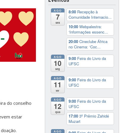
AGO
8:00
Recepção à
7
Comunidade Internacio...
sex
10:00
Webpalestra:
‘Informações essenc...
20:00
Cineclube África
no Cinema: ‘Coc...
AGO
9:00
Feira do Livro da
10
UFSC
seg
AGO
9:00
Feira do Livro da
11
UFSC
ter
AGO
9:00
Feira do Livro da
eira do conselho
12
UFSC
qua
17:00
3º Prêmio Zahidé
devem estar
Muzart
 doação.
AGO
9:00
Feira do Livro da