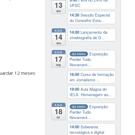
13
UFSC
qui
14:30
Sessão Especial
do Conselho Esta...
AGO
14:00
Lançamento da
14
cinebiografia de D...
sex
AGO
Exposição:
dia inteiro
17
Perder Tudo.
Novament...
seg
aguardar 12 meses
16:00
Curso de formação
em Jornalismo ...
19:00
Aula Magna do
IELA: Homenagem ao...
AGO
Exposição:
dia inteiro
18
Perder Tudo.
Novament...
ter
14:00
Soberania
tecnológica e digital