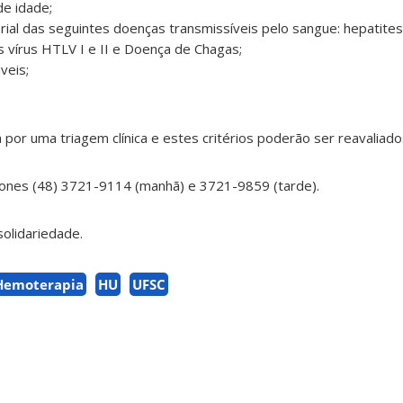
de idade;
torial das seguintes doenças transmissíveis pelo sangue: hepatites 
 vírus HTLV I e II e Doença de Chagas;
veis;
or uma triagem clínica e estes critérios poderão ser reavaliado
fones (48) 3721-9114 (manhã) e 3721-9859 (tarde).
olidariedade.
Hemoterapia
HU
UFSC