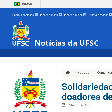
BRASIL
Ir para o conteúdo
1
Ir para o menu
2
Ir para a busca
3
Ir para o rodapé
4
Notícias da UFSC
Notícias
Comunida
Solidarieda
doadores de
08/07/2016 15:09