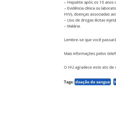
– Hepatite após os 10 anos 
– Evidência clínica ou labora
HIV), doenças associadas aos
– Uso de drogas ilícitas injetá
– Malária.
Lembre-se que você passará p
Mais informações pelos tele
O HU agradece este ato de s
Tags:
doação de sangue