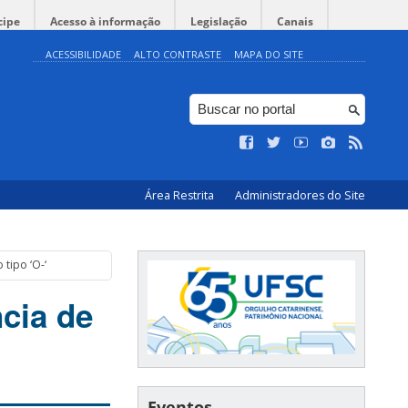
cipe
Acesso à informação
Legislação
Canais
ACESSIBILIDADE
ALTO CONTRASTE
MAPA DO SITE
Área Restrita
Administradores do Site
tipo ‘O-‘
cia de
Eventos