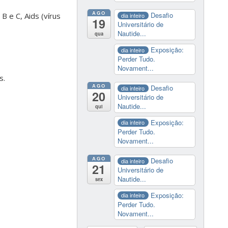
AGO
Desafio
B e C, Aids (vírus
dia inteiro
19
Universitário de
Nautide...
qua
Exposição:
dia inteiro
Perder Tudo.
Novament...
s.
AGO
Desafio
dia inteiro
20
Universitário de
Nautide...
qui
Exposição:
dia inteiro
Perder Tudo.
Novament...
AGO
Desafio
dia inteiro
21
Universitário de
Nautide...
sex
Exposição:
dia inteiro
Perder Tudo.
Novament...