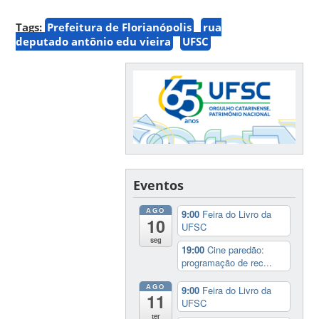
Tags:
Prefeitura de Florianópolis
rua
deputado antônio edu vieira
UFSC
Eventos
AGO
9:00
Feira do Livro da
10
UFSC
seg
19:00
Cine paredão:
programação de rec...
AGO
9:00
Feira do Livro da
11
UFSC
ter