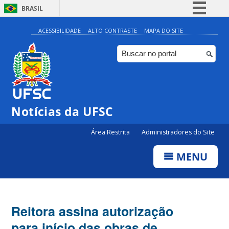
BRASIL
Simplifique!
ACESSIBILIDADE
ALTO CONTRASTE
MAPA DO SITE
Comunica BR
Participe
Acesso à informação
Legislação
Notícias da UFSC
Canais
Área Restrita
Administradores do Site
MENU
Reitora assina autorização
para início das obras de