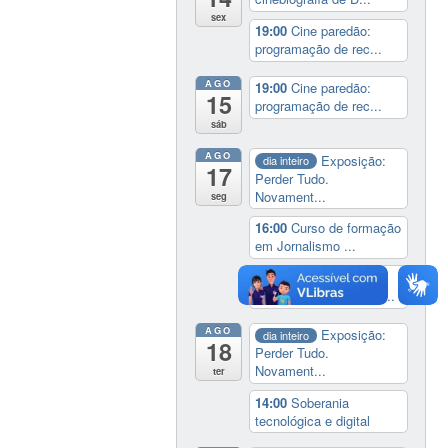
sex
19:00
Cine paredão:
programação de rec...
AGO
19:00
Cine paredão:
15
programação de rec...
sáb
AGO
Exposição:
dia inteiro
17
Perder Tudo.
Novament...
seg
16:00
Curso de formação
em Jornalismo ...
19:00
Aula Magna do
IELA: Homenagem ao...
AGO
Exposição:
dia inteiro
18
Perder Tudo.
Novament...
ter
14:00
Soberania
tecnológica e digital