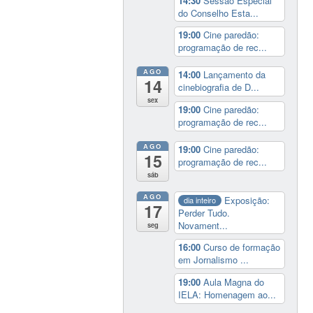
14:30
Sessão Especial
do Conselho Esta...
19:00
Cine paredão:
programação de rec...
AGO
14:00
Lançamento da
14
cinebiografia de D...
sex
19:00
Cine paredão:
programação de rec...
AGO
19:00
Cine paredão:
15
programação de rec...
sáb
AGO
Exposição:
dia inteiro
17
Perder Tudo.
Novament...
seg
16:00
Curso de formação
em Jornalismo ...
19:00
Aula Magna do
IELA: Homenagem ao...