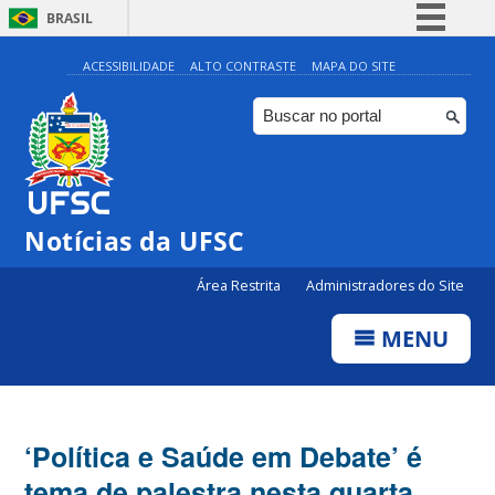
BRASIL
Simplifique!
ACESSIBILIDADE
ALTO CONTRASTE
MAPA DO SITE
Comunica BR
Participe
Acesso à informação
Legislação
Notícias da UFSC
Canais
Área Restrita
Administradores do Site
MENU
‘Política e Saúde em Debate’ é
tema de palestra nesta quarta