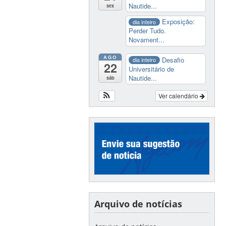
Nautide...
sex
Exposição:
dia inteiro
Perder Tudo.
Novament...
AGO
Desafio
dia inteiro
22
Universitário de
Nautide...
sáb
Ver calendário
Arquivo de notícias