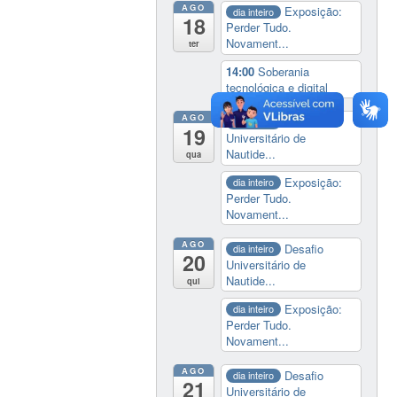
AGO
Exposição:
dia inteiro
18
Perder Tudo.
Novament...
ter
14:00
Soberania
tecnológica e digital
AGO
Desafio
dia inteiro
19
Universitário de
Nautide...
qua
Exposição:
dia inteiro
Perder Tudo.
Novament...
AGO
Desafio
dia inteiro
20
Universitário de
Nautide...
qui
Exposição:
dia inteiro
Perder Tudo.
Novament...
AGO
Desafio
dia inteiro
21
Universitário de