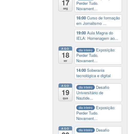
17
Perder Tudo.
Novament...
seg
16:00
Curso de formação
em Jornalismo ...
19:00
Aula Magna do
IELA: Homenagem ao...
AGO
Exposição:
dia inteiro
18
Perder Tudo.
Novament...
ter
14:00
Soberania
tecnológica e digital
AGO
Desafio
dia inteiro
19
Universitário de
Nautide...
qua
Exposição:
dia inteiro
Perder Tudo.
Novament...
AGO
Desafio
dia inteiro