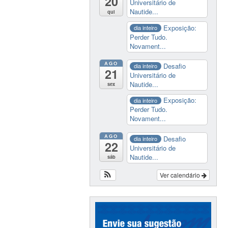
20
Universitário de
Nautide...
qui
Exposição:
dia inteiro
Perder Tudo.
Novament...
AGO
Desafio
dia inteiro
21
Universitário de
Nautide...
sex
Exposição:
dia inteiro
Perder Tudo.
Novament...
AGO
Desafio
dia inteiro
22
Universitário de
Nautide...
sáb
Ver calendário