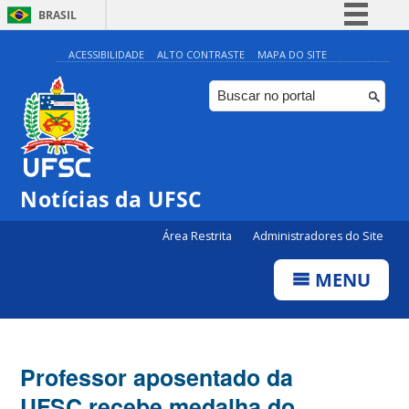
BRASIL
Simplifique!
ACESSIBILIDADE
ALTO CONTRASTE
MAPA DO SITE
Comunica BR
Participe
Acesso à informação
Legislação
Notícias da UFSC
Canais
Área Restrita
Administradores do Site
MENU
Professor aposentado da
UFSC recebe medalha do