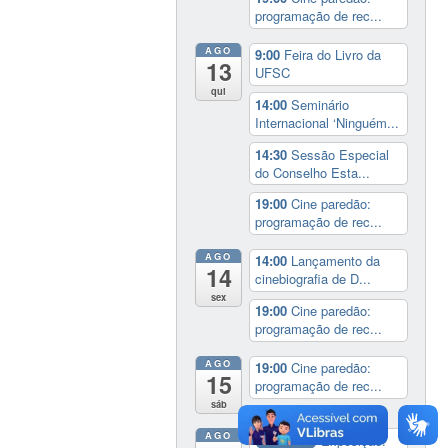
programação de rec...
AGO
9:00
Feira do Livro da
13
UFSC
qui
14:00
Seminário
Internacional ‘Ninguém...
14:30
Sessão Especial
do Conselho Esta...
19:00
Cine paredão:
programação de rec...
AGO
14:00
Lançamento da
14
cinebiografia de D...
sex
19:00
Cine paredão:
programação de rec...
AGO
19:00
Cine paredão:
15
programação de rec...
sáb
AGO
Exposição:
dia inteiro