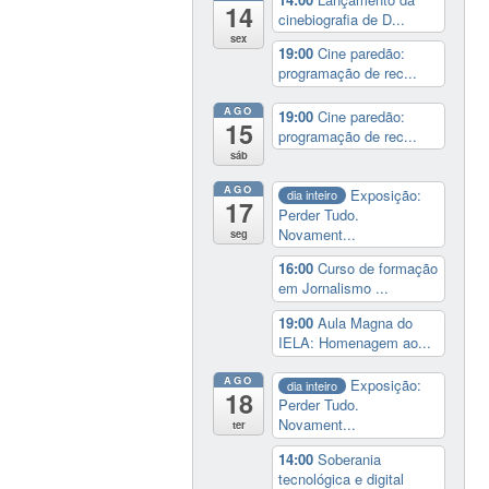
14
cinebiografia de D...
sex
19:00
Cine paredão:
programação de rec...
AGO
19:00
Cine paredão:
15
programação de rec...
sáb
AGO
Exposição:
dia inteiro
17
Perder Tudo.
Novament...
seg
16:00
Curso de formação
em Jornalismo ...
19:00
Aula Magna do
IELA: Homenagem ao...
AGO
Exposição:
dia inteiro
18
Perder Tudo.
Novament...
ter
14:00
Soberania
tecnológica e digital