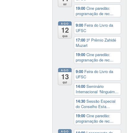
ter
19:00
Cine paredão:
programação de rec...
AGO
9:00
Feira do Livro da
12
UFSC
qua
17:00
3º Prêmio Zahidé
Muzart
19:00
Cine paredão:
programação de rec...
AGO
9:00
Feira do Livro da
13
UFSC
qui
14:00
Seminário
Internacional ‘Ninguém...
14:30
Sessão Especial
do Conselho Esta...
19:00
Cine paredão:
programação de rec...
AGO
14:00
Lançamento da