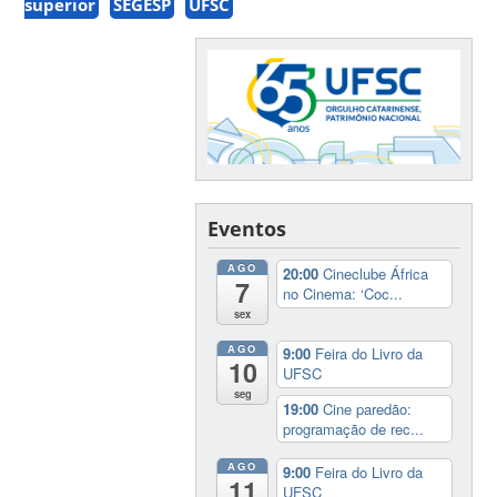
superior
SEGESP
UFSC
Eventos
AGO
20:00
Cineclube África
7
no Cinema: ‘Coc...
sex
AGO
9:00
Feira do Livro da
10
UFSC
seg
19:00
Cine paredão:
programação de rec...
AGO
9:00
Feira do Livro da
11
UFSC