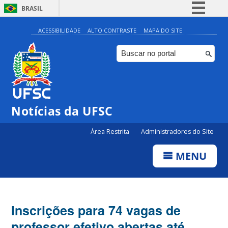
BRASIL
Simplifique!
ACESSIBILIDADE
ALTO CONTRASTE
MAPA DO SITE
Comunica BR
Participe
Acesso à informação
Legislação
Notícias da UFSC
Canais
Área Restrita
Administradores do Site
MENU
Inscrições para 74 vagas de
professor efetivo abertas até