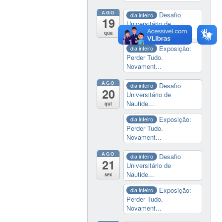
AGO
Desafio
dia inteiro
19
Universitário de
Nautide...
qua
Exposição:
dia inteiro
Perder Tudo.
Novament...
AGO
Desafio
dia inteiro
20
Universitário de
Nautide...
qui
Exposição:
dia inteiro
Perder Tudo.
Novament...
AGO
Desafio
dia inteiro
21
Universitário de
Nautide...
sex
Exposição:
dia inteiro
Perder Tudo.
Novament...