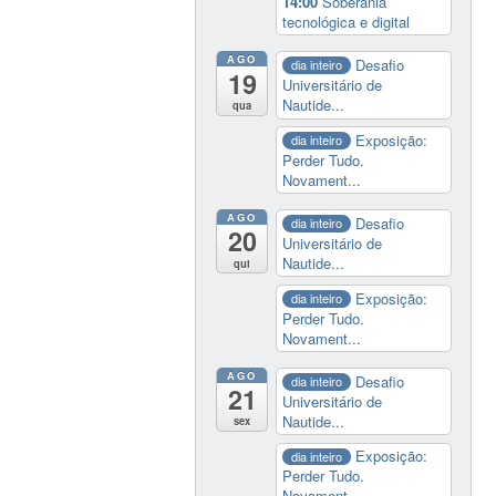
14:00
Soberania
tecnológica e digital
AGO
Desafio
dia inteiro
19
Universitário de
Nautide...
qua
Exposição:
dia inteiro
Perder Tudo.
Novament...
AGO
Desafio
dia inteiro
20
Universitário de
Nautide...
qui
Exposição:
dia inteiro
Perder Tudo.
Novament...
AGO
Desafio
dia inteiro
21
Universitário de
Nautide...
sex
Exposição:
dia inteiro
Perder Tudo.
Novament...