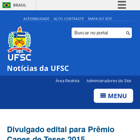
BRASIL
Simplifique!
ACESSIBILIDADE
ALTO CONTRASTE
MAPA DO SITE
Comunica BR
Participe
Acesso à informação
Legislação
Notícias da UFSC
Canais
Área Restrita
Administradores do Site
MENU
Divulgado edital para Prêmio
Capes de Teses 2015