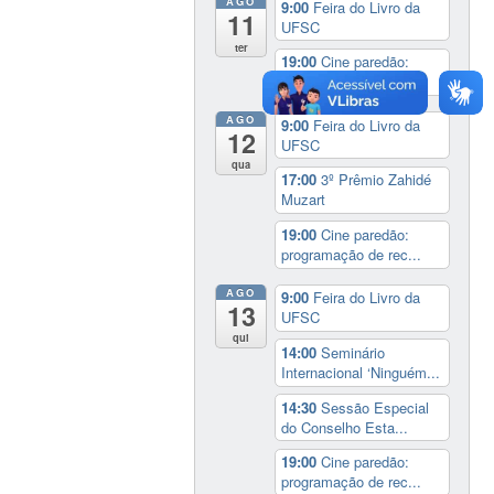
AGO
9:00
Feira do Livro da
11
UFSC
ter
19:00
Cine paredão:
programação de rec...
AGO
9:00
Feira do Livro da
12
UFSC
qua
17:00
3º Prêmio Zahidé
Muzart
19:00
Cine paredão:
programação de rec...
AGO
9:00
Feira do Livro da
13
UFSC
qui
14:00
Seminário
Internacional ‘Ninguém...
14:30
Sessão Especial
do Conselho Esta...
19:00
Cine paredão:
programação de rec...