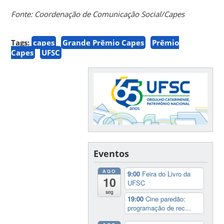
Fonte: Coordenação de Comunicação Social/Capes
Tags:
capes
Grande Prêmio Capes
Prêmio
Capes
UFSC
Eventos
AGO
9:00
Feira do Livro da
10
UFSC
seg
19:00
Cine paredão:
programação de rec...