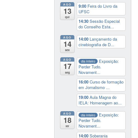
AGO
9:00
Feira do Livro da
13
UFSC
qui
14:30
Sessão Especial
do Conselho Esta...
AGO
14:00
Lançamento da
14
cinebiografia de D...
sex
AGO
Exposição:
dia inteiro
17
Perder Tudo.
Novament...
seg
16:00
Curso de formação
em Jornalismo ...
19:00
Aula Magna do
IELA: Homenagem ao...
AGO
Exposição:
dia inteiro
18
Perder Tudo.
Novament...
ter
14:00
Soberania