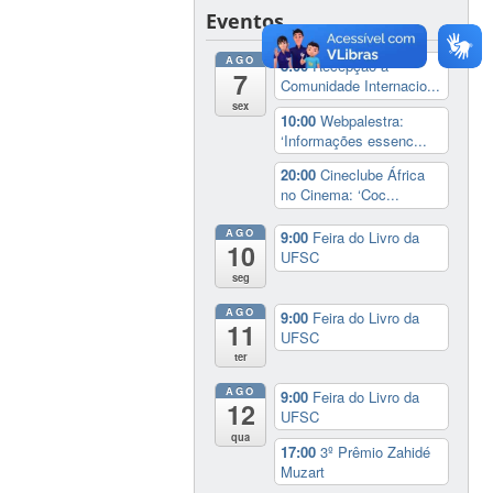
Eventos
AGO
8:00
Recepção à
7
Comunidade Internacio...
sex
10:00
Webpalestra:
‘Informações essenc...
20:00
Cineclube África
no Cinema: ‘Coc...
AGO
9:00
Feira do Livro da
10
UFSC
seg
AGO
9:00
Feira do Livro da
11
UFSC
ter
AGO
9:00
Feira do Livro da
12
UFSC
qua
17:00
3º Prêmio Zahidé
Muzart