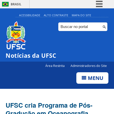
BRASIL
Simplifique!
ACESSIBILIDADE
ALTO CONTRASTE
MAPA DO SITE
Comunica BR
Participe
Acesso à informação
Legislação
Notícias da UFSC
Canais
Área Restrita
Administradores do Site
MENU
UFSC cria Programa de Pós-
Gradução em Oceanografia