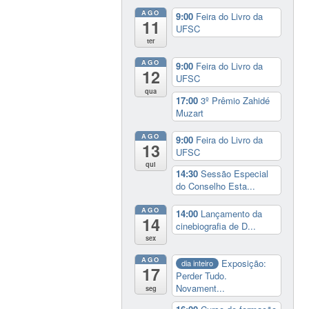
AGO
9:00
Feira do Livro da
11
UFSC
ter
AGO
9:00
Feira do Livro da
12
UFSC
qua
17:00
3º Prêmio Zahidé
Muzart
AGO
9:00
Feira do Livro da
13
UFSC
qui
14:30
Sessão Especial
do Conselho Esta...
AGO
14:00
Lançamento da
14
cinebiografia de D...
sex
AGO
Exposição:
dia inteiro
17
Perder Tudo.
Novament...
seg