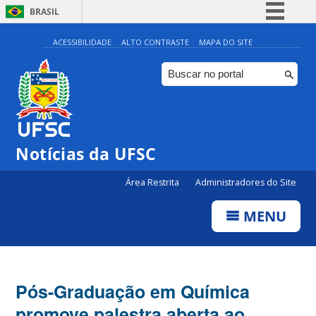
BRASIL
Simplifique!
ACESSIBILIDADE
ALTO CONTRASTE
MAPA DO SITE
Comunica BR
Participe
Acesso à informação
Legislação
Notícias da UFSC
Canais
Área Restrita
Administradores do Site
MENU
Pós-Graduação em Química
promove palestra aberta ao