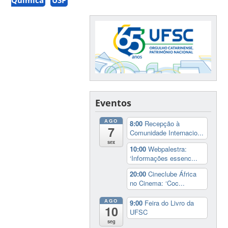
Eventos
AGO
8:00
Recepção à
7
Comunidade Internacio...
sex
10:00
Webpalestra:
‘Informações essenc...
20:00
Cineclube África
no Cinema: ‘Coc...
AGO
9:00
Feira do Livro da
10
UFSC
seg