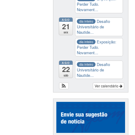
Perder Tudo.
Novament...
AGO
Desafio
dia inteiro
21
Universitário de
Nautide...
sex
Exposição:
dia inteiro
Perder Tudo.
Novament...
AGO
Desafio
dia inteiro
22
Universitário de
Nautide...
sáb
Ver calendário