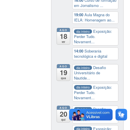
16:00
Curso de formação
em Jornalismo ...
19:00
Aula Magna do
IELA: Homenagem ao...
AGO
Exposição:
dia inteiro
18
Perder Tudo.
Novament...
ter
14:00
Soberania
tecnológica e digital
AGO
Desafio
dia inteiro
19
Universitário de
Nautide...
qua
Exposição:
dia inteiro
Perder Tudo.
Novament...
AGO
Desafio
dia inteiro
20
Universitário de
Nautide...
qui
Exposição:
dia inteiro