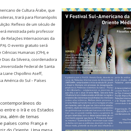
Americano de Cultura Árabe, que
ileiras, trará para Florianópolis
ulição: Reflexo de um século de
será ministrada pelo professor
 de Relações Internacionais da
A). O evento gratuito será
 e Ciências Humanas (CFH), e
e Dias da Silveira, coordenadora
Universidade Federal de Santa
a Liane Chipollino Aseff,
sa América do Sul – Países
s contemporâneos do
o entre o Irã e os Estados
stina, além de temas
 de países como França e
triz do Oriente. Uma mesa