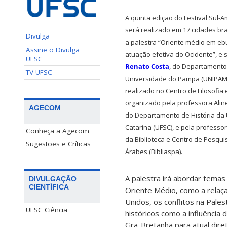
A quinta edição do Festival Sul-
será realizado em 17 cidades bras
Divulga
a palestra “Oriente médio em eb
Assine o Divulga
atuação efetiva do Ocidente”, e 
UFSC
Renato Costa
, do Departamento
TV UFSC
Universidade do Pampa (UNIPAMP
realizado no Centro de Filosofia
organizado pela professora Alin
AGECOM
do Departamento de História da 
Catarina (UFSC), e pela professor
Conheça a Agecom
da Biblioteca e Centro de Pesqui
Sugestões e Críticas
Árabes (Bibliaspa).
A palestra irá abordar tema
DIVULGAÇÃO
CIENTÍFICA
Oriente Médio, como a relaçã
Unidos, os conflitos na Pale
UFSC Ciência
históricos como a influência
Grã-Bretanha para atual dire