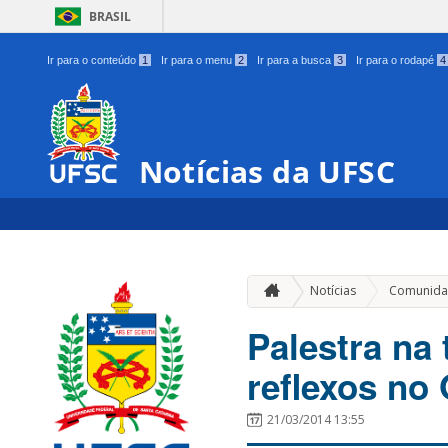
BRASIL
Ir para o conteúdo
1
Ir para o menu
2
Ir para a busca
3
Ir para o rodapé
4
Notícias da UFSC
Notícias
Comunida
Palestra na
reflexos no
21/03/2014 13:55