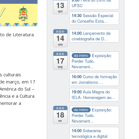
13
UFSC
qui
14:30
Sessão Especial
do Conselho Esta...
AGO
14:00
Lançamento da
to de Literatura
14
cinebiografia de D...
sex
AGO
Exposição:
dia inteiro
17
Perder Tudo.
Novament...
seg
 culturais
16:00
Curso de formação
8 de março, em 17
em Jornalismo ...
América do Sul –
19:00
Aula Magna do
ncia e a Cultura
IELA: Homenagem ao...
omemorar a
AGO
Exposição:
dia inteiro
18
Perder Tudo.
Novament...
ter
14:00
Soberania
tecnológica e digital