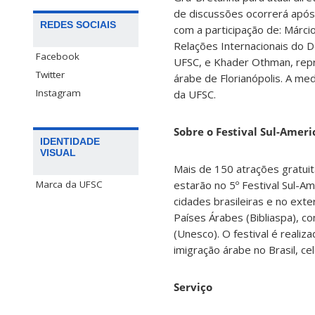
de discussões ocorrerá após
REDES SOCIAIS
com a participação de: Márci
Relações Internacionais do 
Facebook
UFSC, e Khader Othman, rep
Twitter
árabe de Florianópolis. A me
Instagram
da UFSC.
Sobre o Festival Sul-Amer
IDENTIDADE
VISUAL
Mais de 150 atrações gratuit
estarão no 5º Festival Sul-A
Marca da UFSC
cidades brasileiras e no ext
Países Árabes (Bibliaspa), c
(Unesco). O festival é real
imigração árabe no Brasil, c
Serviço