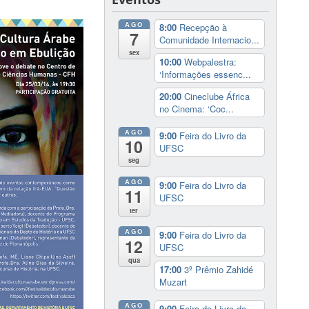
AGO
8:00
Recepção à
7
Comunidade Internacio...
sex
10:00
Webpalestra:
‘Informações essenc...
20:00
Cineclube África
no Cinema: ‘Coc...
AGO
9:00
Feira do Livro da
10
UFSC
seg
AGO
9:00
Feira do Livro da
11
UFSC
ter
AGO
9:00
Feira do Livro da
12
UFSC
qua
17:00
3º Prêmio Zahidé
Muzart
AGO
9:00
Feira do Livro da