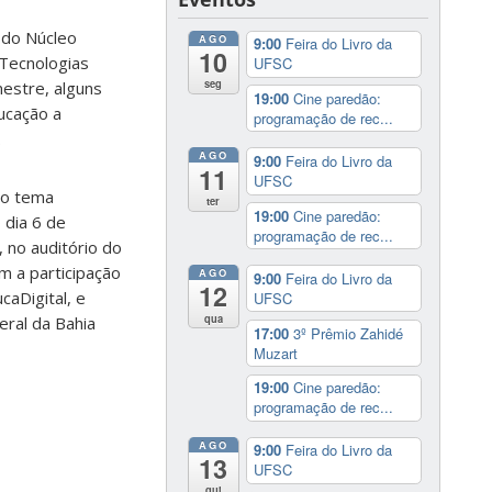
 do Núcleo
AGO
9:00
Feira do Livro da
10
Tecnologias
UFSC
seg
estre, alguns
19:00
Cine paredão:
ucação a
programação de rec...
.
AGO
9:00
Feira do Livro da
11
UFSC
mo tema
ter
19:00
Cine paredão:
 dia 6 de
programação de rec...
 no auditório do
om a participação
AGO
9:00
Feira do Livro da
12
caDigital, e
UFSC
qua
eral da Bahia
17:00
3º Prêmio Zahidé
Muzart
19:00
Cine paredão:
programação de rec...
AGO
9:00
Feira do Livro da
13
UFSC
qui