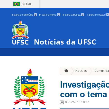
BRASIL
Ir para o conteúdo
1
Ir para o menu
2
Ir para a busca
3
Ir para o rodapé
4
Notícias da UFSC
Notícias
Comunida
Investigaçã
com o tema 
03/12/2013 10:27