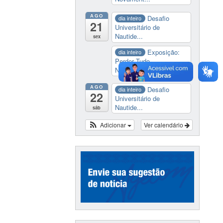
AGO
Desafio
dia inteiro
21
Universitário de
Nautide...
sex
Exposição:
dia inteiro
Perder Tudo.
Novament...
AGO
Desafio
dia inteiro
22
Universitário de
Nautide...
sáb
Adicionar
Ver calendário