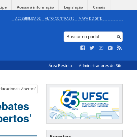
cipe
Acesso à informação
Legislação
Canais
ACESSIBILIDADE
ALTO CONTRASTE
MAPA DO SITE
Área Restrita
Administradores do Site
ducacionais Abertos’
ebates
ertos’
Eventos