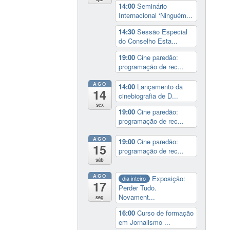
14:00
Seminário
Internacional ‘Ninguém...
14:30
Sessão Especial
do Conselho Esta...
19:00
Cine paredão:
programação de rec...
AGO
14:00
Lançamento da
14
cinebiografia de D...
sex
19:00
Cine paredão:
programação de rec...
AGO
19:00
Cine paredão:
15
programação de rec...
sáb
AGO
Exposição:
dia inteiro
17
Perder Tudo.
Novament...
seg
16:00
Curso de formação
em Jornalismo ...