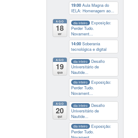
19:00
Aula Magna do
IELA: Homenagem ao...
AGO
Exposição:
dia inteiro
18
Perder Tudo.
Novament...
ter
14:00
Soberania
tecnológica e digital
AGO
Desafio
dia inteiro
19
Universitário de
Nautide...
qua
Exposição:
dia inteiro
Perder Tudo.
Novament...
AGO
Desafio
dia inteiro
20
Universitário de
Nautide...
qui
Exposição:
dia inteiro
Perder Tudo.
Novament...