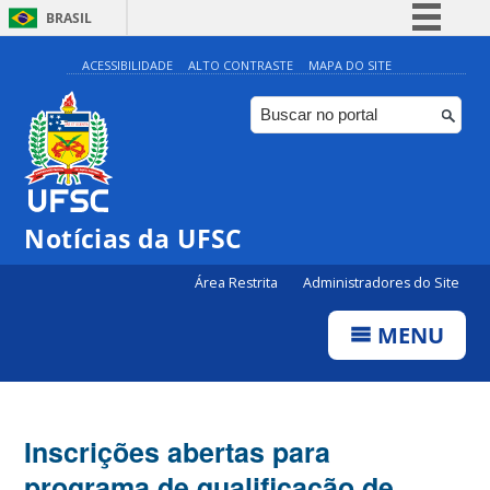
BRASIL
Simplifique!
ACESSIBILIDADE
ALTO CONTRASTE
MAPA DO SITE
Comunica BR
Participe
Acesso à informação
Legislação
Notícias da UFSC
Canais
Área Restrita
Administradores do Site
MENU
Inscrições abertas para
programa de qualificação de