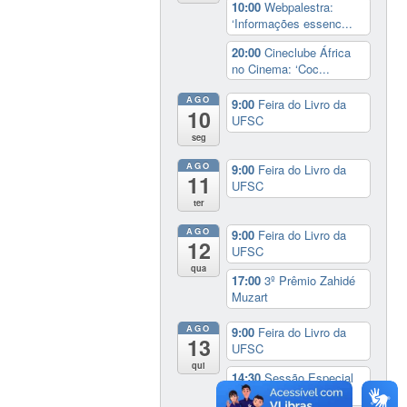
10:00
Webpalestra:
‘Informações essenc...
20:00
Cineclube África
no Cinema: ‘Coc...
AGO
9:00
Feira do Livro da
10
UFSC
seg
AGO
9:00
Feira do Livro da
11
UFSC
ter
AGO
9:00
Feira do Livro da
12
UFSC
qua
17:00
3º Prêmio Zahidé
Muzart
AGO
9:00
Feira do Livro da
13
UFSC
qui
14:30
Sessão Especial
do Conselho Esta...