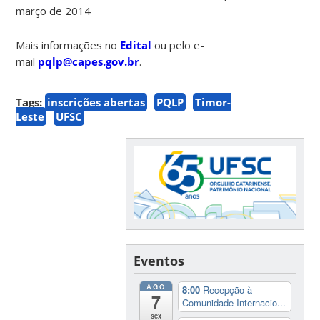
março de 2014
Mais informações no
Edital
ou pelo e-
mail
pqlp@capes.gov.br
.
Tags:
inscrições abertas
PQLP
Timor-
Leste
UFSC
Eventos
AGO
8:00
Recepção à
7
Comunidade Internacio...
sex