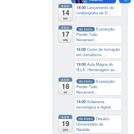
AGO
14:00
Lançamento da
14
cinebiografia de D...
sex
AGO
Exposição:
dia inteiro
17
Perder Tudo.
Novament...
seg
16:00
Curso de formação
em Jornalismo ...
19:00
Aula Magna do
IELA: Homenagem ao...
AGO
Exposição:
dia inteiro
18
Perder Tudo.
Novament...
ter
14:00
Soberania
tecnológica e digital
AGO
Desafio
dia inteiro
19
Universitário de
Nautide...
qua