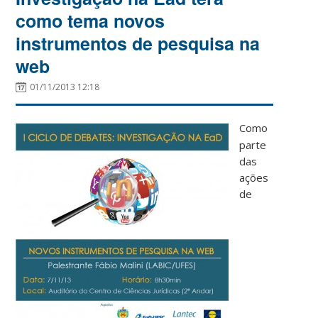
como tema novos
instrumentos de pesquisa na
web
01/11/2013 12:18
Como
parte
das
ações
de