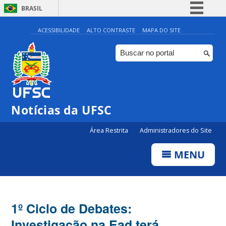
BRASIL
Simplifique!
ACESSIBILIDADE
ALTO CONTRASTE
MAPA DO SITE
Comunica BR
Participe
Acesso à informação
Legislação
Notícias da UFSC
Canais
Área Restrita
Administradores do Site
MENU
1º Ciclo de Debates:
Investigação na Ead terá