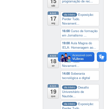
15
programação de rec...
sáb
AGO
Exposição:
dia inteiro
17
Perder Tudo.
Novament...
seg
16:00
Curso de formação
em Jornalismo ...
19:00
Aula Magna do
IELA: Homenagem ao...
AGO
Exposição:
dia inteiro
18
Perder Tudo.
Novament...
ter
14:00
Soberania
tecnológica e digital
AGO
Desafio
dia inteiro
19
Universitário de
Nautide...
qua
Exposição:
dia inteiro
Perder Tudo.