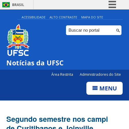
BRASIL
Simplifique!
ACESSIBILIDADE
ALTO CONTRASTE
MAPA DO SITE
Comunica BR
Participe
Acesso à informação
Legislação
Notícias da UFSC
Canais
Área Restrita
Administradores do Site
MENU
Segundo semestre nos campi
de Curitibanos e Joinville