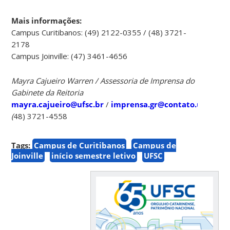
Mais informações:
Campus Curitibanos: (49) 2122-0355 / (48) 3721-
2178
Campus Joinville: (47) 3461-4656
Mayra Cajueiro Warren /
Assessoria de Imprensa do
Gabinete da Reitoria
mayra.cajueiro@ufsc.br
/
imprensa.gr@contato.ufsc.br
(
48) 3721-4558
Tags:
Campus de Curitibanos
Campus de
Joinville
início semestre letivo
UFSC