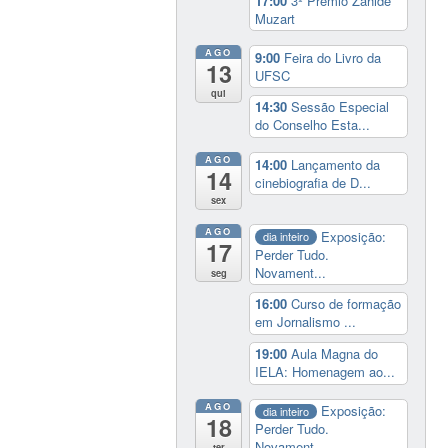
17:00
3º Prêmio Zahidé
Muzart
AGO
9:00
Feira do Livro da
13
UFSC
qui
14:30
Sessão Especial
do Conselho Esta...
AGO
14:00
Lançamento da
14
cinebiografia de D...
sex
AGO
Exposição:
dia inteiro
17
Perder Tudo.
Novament...
seg
16:00
Curso de formação
em Jornalismo ...
19:00
Aula Magna do
IELA: Homenagem ao...
AGO
Exposição:
dia inteiro
18
Perder Tudo.
Novament...
ter