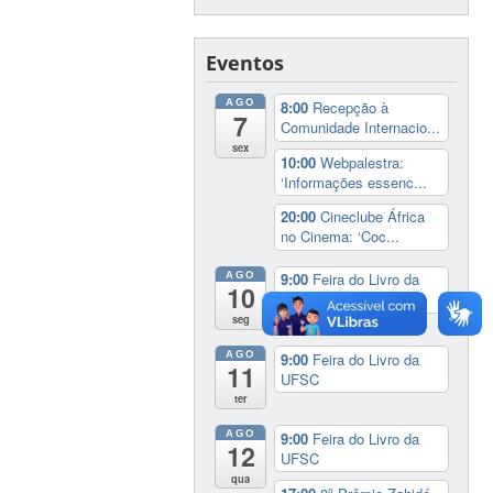
Eventos
AGO
8:00
Recepção à
7
Comunidade Internacio...
sex
10:00
Webpalestra:
‘Informações essenc...
20:00
Cineclube África
no Cinema: ‘Coc...
AGO
9:00
Feira do Livro da
10
UFSC
seg
AGO
9:00
Feira do Livro da
11
UFSC
ter
AGO
9:00
Feira do Livro da
12
UFSC
qua