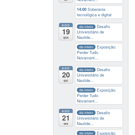
14:00
Soberania
tecnológica e digital
AGO
Desafio
dia inteiro
19
Universitário de
Nautide...
qua
Exposição:
dia inteiro
Perder Tudo.
Novament...
AGO
Desafio
dia inteiro
20
Universitário de
Nautide...
qui
Exposição:
dia inteiro
Perder Tudo.
Novament...
AGO
Desafio
dia inteiro
21
Universitário de
Nautide...
sex
Exposição:
dia inteiro