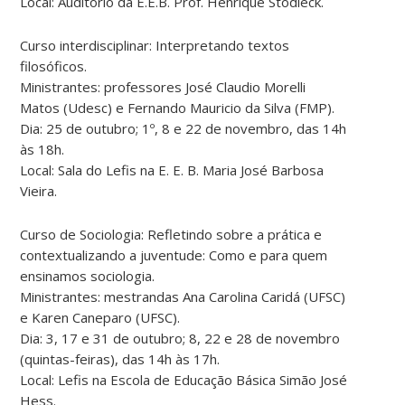
Local: Auditório da E.E.B. Prof. Henrique Stodieck.
Curso interdisciplinar: Interpretando textos
filosóficos.
Ministrantes: professores José Claudio Morelli
Matos (Udesc) e Fernando Mauricio da Silva (FMP).
Dia: 25 de outubro; 1º, 8 e 22 de novembro, das 14h
às 18h.
Local: Sala do Lefis na E. E. B. Maria José Barbosa
Vieira.
Curso de Sociologia: Refletindo sobre a prática e
contextualizando a juventude: Como e para quem
ensinamos sociologia.
Ministrantes: mestrandas Ana Carolina Caridá (UFSC)
e Karen Caneparo (UFSC).
Dia: 3, 17 e 31 de outubro; 8, 22 e 28 de novembro
(quintas-feiras), das 14h às 17h.
Local: Lefis na Escola de Educação Básica Simão José
Hess.