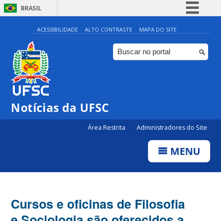
BRASIL
Simplifique!
ACESSIBILIDADE
ALTO CONTRASTE
MAPA DO SITE
Comunica BR
Participe
Acesso à informação
Legislação
Notícias da UFSC
Canais
Área Restrita
Administradores do Site
MENU
Cursos e oficinas de Filosofia
e Sociologia são oferecidos a