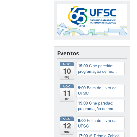
Eventos
AGO
19:00
Cine paredão:
10
programação de rec...
seg
AGO
9:00
Feira do Livro da
11
UFSC
ter
19:00
Cine paredão:
programação de rec...
AGO
9:00
Feira do Livro da
12
UFSC
qua
17:00
3º Prêmio Zahidé