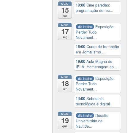
AGO
19:00
Cine paredão:
15
programação de rec...
sáb
AGO
Exposição:
dia inteiro
17
Perder Tudo.
Novament...
seg
16:00
Curso de formação
em Jornalismo ...
19:00
Aula Magna do
IELA: Homenagem ao...
AGO
Exposição:
dia inteiro
18
Perder Tudo.
Novament...
ter
14:00
Soberania
tecnológica e digital
AGO
Desafio
dia inteiro
19
Universitário de
Nautide...
qua