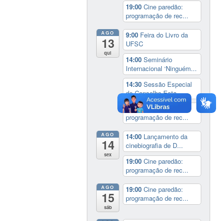
19:00
Cine paredão:
programação de rec...
AGO
9:00
Feira do Livro da
13
UFSC
qui
14:00
Seminário
Internacional ‘Ninguém...
14:30
Sessão Especial
do Conselho Esta...
19:00
Cine paredão:
programação de rec...
AGO
14:00
Lançamento da
14
cinebiografia de D...
sex
19:00
Cine paredão:
programação de rec...
AGO
19:00
Cine paredão:
15
programação de rec...
sáb