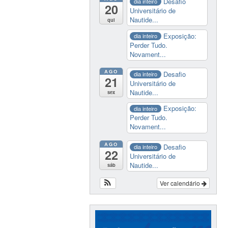
Desafio
dia inteiro
20
Universitário de
Nautide...
qui
Exposição:
dia inteiro
Perder Tudo.
Novament...
AGO
Desafio
dia inteiro
21
Universitário de
Nautide...
sex
Exposição:
dia inteiro
Perder Tudo.
Novament...
AGO
Desafio
dia inteiro
22
Universitário de
Nautide...
sáb
Ver calendário