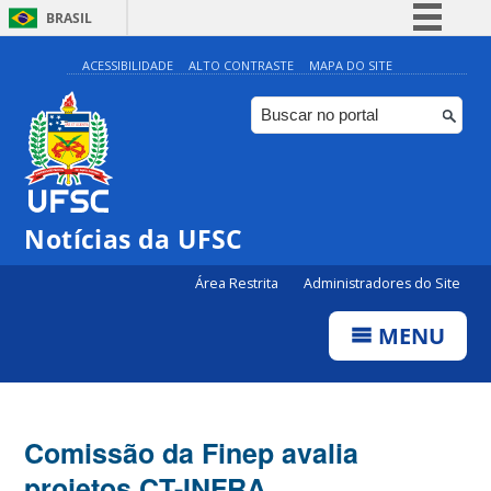
BRASIL
Simplifique!
ACESSIBILIDADE
ALTO CONTRASTE
MAPA DO SITE
Comunica BR
Participe
Acesso à informação
Legislação
Notícias da UFSC
Canais
Área Restrita
Administradores do Site
MENU
Comissão da Finep avalia
projetos CT-INFRA