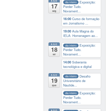
AGO
Exposição:
dia inteiro
17
Perder Tudo.
Novament...
seg
16:00
Curso de formação
em Jornalismo ...
19:00
Aula Magna do
IELA: Homenagem ao...
AGO
Exposição:
dia inteiro
18
Perder Tudo.
Novament...
ter
14:00
Soberania
tecnológica e digital
AGO
Desafio
dia inteiro
19
Universitário de
Nautide...
qua
Exposição:
dia inteiro
Perder Tudo.
Novament...
AGO