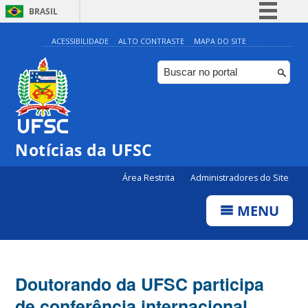
BRASIL
Simplifique!
ACESSIBILIDADE
ALTO CONTRASTE
MAPA DO SITE
Comunica BR
Participe
Acesso à informação
Legislação
Notícias da UFSC
Canais
Área Restrita
Administradores do Site
MENU
Doutorando da UFSC participa
de conferência internacional