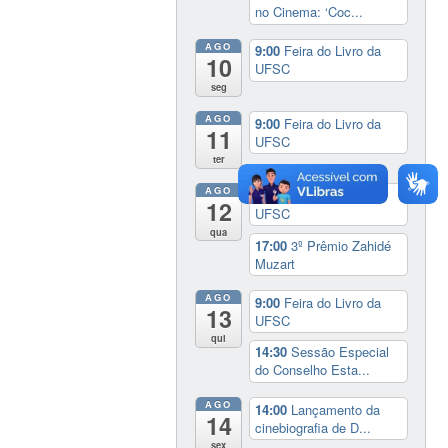
no Cinema: ‘Coc...
AGO
9:00
Feira do Livro da
10
UFSC
seg
AGO
9:00
Feira do Livro da
11
UFSC
ter
AGO
9:00
Feira do Livro da
12
UFSC
qua
17:00
3º Prêmio Zahidé
Muzart
AGO
9:00
Feira do Livro da
13
UFSC
qui
14:30
Sessão Especial
do Conselho Esta...
AGO
14:00
Lançamento da
14
cinebiografia de D...
sex