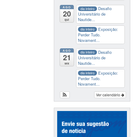
AGO
Desafio
dia inteiro
20
Universitário de
Nautide...
qui
Exposição:
dia inteiro
Perder Tudo.
Novament...
AGO
Desafio
dia inteiro
21
Universitário de
Nautide...
sex
Exposição:
dia inteiro
Perder Tudo.
Novament...
Ver calendário