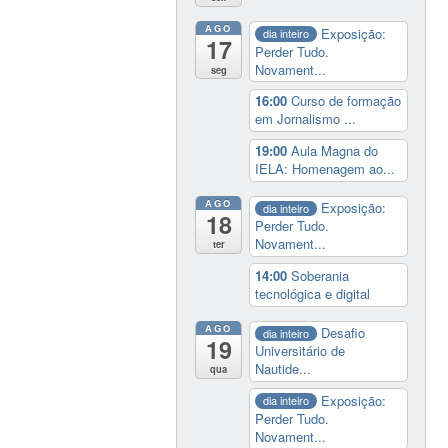
AGO
Exposição:
dia inteiro
17
Perder Tudo.
Novament...
seg
16:00
Curso de formação
em Jornalismo ...
19:00
Aula Magna do
IELA: Homenagem ao...
AGO
Exposição:
dia inteiro
18
Perder Tudo.
Novament...
ter
14:00
Soberania
tecnológica e digital
AGO
Desafio
dia inteiro
19
Universitário de
Nautide...
qua
Exposição:
dia inteiro
Perder Tudo.
Novament...