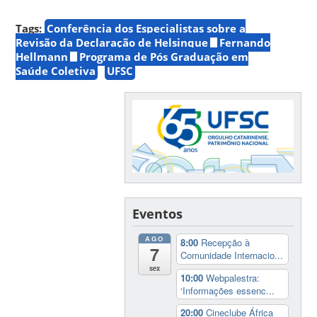
Tags:
Conferência dos Especialistas sobre a
Revisão da Declaração de Helsinque
Fernando
Hellmann
Programa de Pós Graduação em
Saúde Coletiva
UFSC
Eventos
AGO
8:00
Recepção à
7
Comunidade Internacio...
sex
10:00
Webpalestra:
‘Informações essenc...
20:00
Cineclube África