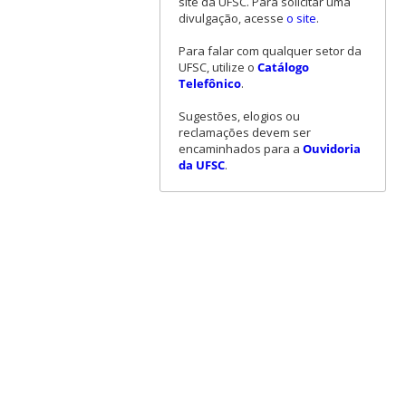
site da UFSC. Para solicitar uma
divulgação, acesse
o site
.
Para falar com qualquer setor da
UFSC, utilize o
Catálogo
Telefônico
.
Sugestões, elogios ou
reclamações devem ser
encaminhados para a
Ouvidoria
da UFSC
.