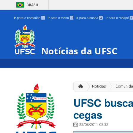
BRASIL
Ir para o conteúdo
1
Ir para o menu
2
Ir para a busca
3
Ir para o rodapé
4
Notícias da UFSC
Notícias
Comunida
UFSC busca
cegas
25/08/2011 08:32