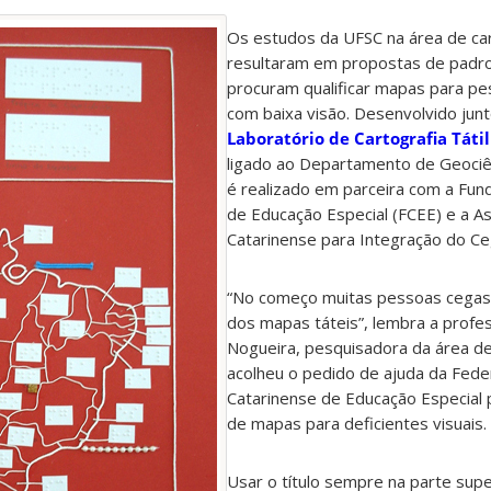
Os estudos da UFSC na área de cart
resultaram em propostas de padr
procuram qualificar mapas para p
com baixa visão. Desenvolvido jun
Laboratório de Cartografia Tátil
ligado ao Departamento de Geociên
é realizado em parceira com a Fun
de Educação Especial (FCEE) e a A
Catarinense para Integração do Ce
“No começo muitas pessoas cegas 
dos mapas táteis”, lembra a profes
Nogueira, pesquisadora da área de
acolheu o pedido de ajuda da Fed
Catarinense de Educação Especial
de mapas para deficientes visuais.
Usar o título sempre na parte supe