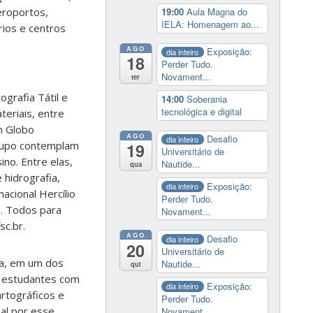
eroportos,
19:00
Aula Magna do
IELA: Homenagem ao...
rios e centros
AGO
Exposição:
dia inteiro
18
Perder Tudo.
Novament...
ter
grafia Tátil e
14:00
Soberania
tecnológica e digital
eriais, entre
m Globo
AGO
Desafio
dia inteiro
grupo contemplam
19
Universitário de
ino. Entre elas,
Nautide...
qua
 hidrografia,
Exposição:
dia inteiro
acional Hercílio
Perder Tudo.
a. Todos para
Novament...
sc.br.
AGO
Desafio
dia inteiro
20
Universitário de
ia, em um dos
Nautide...
qui
m estudantes com
Exposição:
dia inteiro
artográficos e
Perder Tudo.
al por esse
Novament...