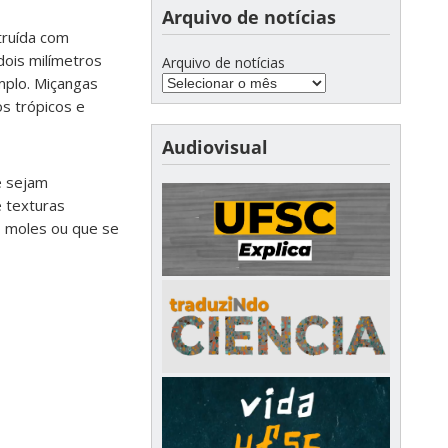
Arquivo de notícias
truída com
dois milímetros
Arquivo de notícias
mplo. Miçangas
os trópicos e
Audiovisual
e sejam
e texturas
 moles ou que se