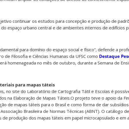
etivo continuar os estudos para concepção e produção de padrõ
s do espaço urbano central e de ambientes internos de edifícios 
damental para domínio do espaço social e físico”, defende a prof
tro de Filosofia e Ciências Humanas da UFSC como
Destaque Pes
 será homenageada no mês de outubro, durante a Semana de Ensi
teriais para mapas táteis
s, no site do Laboratório de Cartografia Tátil e Escolas é possív
ados na Elaboração de Mapas Táteis.O projeto teve o apoio da F
ão de mapas táteis para o Brasil e como forma de dar subsídios
 Associação Brasileira de Normas Técnicas (ABNT). O catálogo d
s de produção dos mapas táteis em papel microcapsulado e em 