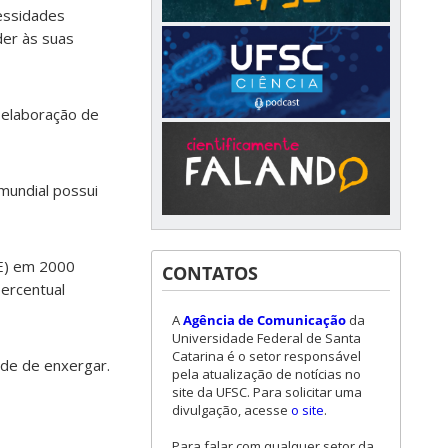
essidades
der às suas
 elaboração de
mundial possui
GE) em 2000
CONTATOS
ercentual
A
Agência de Comunicação
da
Universidade Federal de Santa
Catarina é o setor responsável
ade de enxergar.
pela atualização de notícias no
site da UFSC. Para solicitar uma
divulgação, acesse
o site
.
Para falar com qualquer setor da