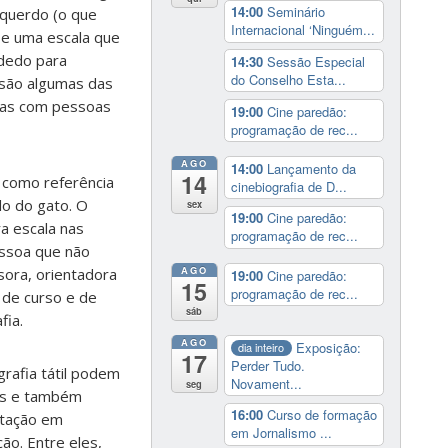
14:00
Seminário
squerdo (o que
Internacional ‘Ninguém...
 e uma escala que
dedo para
14:30
Sessão Especial
do Conselho Esta...
 são algumas das
das com pessoas
19:00
Cine paredão:
programação de rec...
AGO
14:00
Lançamento da
14
 como referência
cinebiografia de D...
lo do gato. O
sex
19:00
Cine paredão:
a escala nas
programação de rec...
essoa que não
AGO
sora, orientadora
19:00
Cine paredão:
15
programação de rec...
 de curso e de
sáb
fia.
AGO
Exposição:
dia inteiro
17
Perder Tudo.
rafia tátil podem
Novament...
seg
os e também
16:00
Curso de formação
ntação em
em Jornalismo ...
ção. Entre eles,