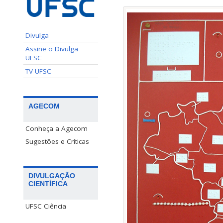
Divulga
Assine o Divulga
UFSC
TV UFSC
AGECOM
Conheça a Agecom
Sugestões e Críticas
DIVULGAÇÃO
CIENTÍFICA
UFSC Ciência