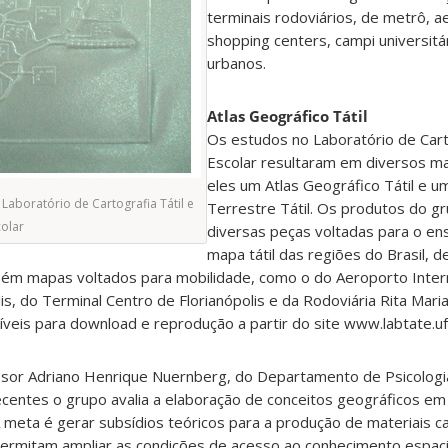
terminais rodoviários, de metrô, a
shopping centers, campi universitá
urbanos.
Atlas Geográfico Tátil
Os estudos no Laboratório de Carto
Escolar resultaram em diversos mat
eles um Atlas Geográfico Tátil e u
 Laboratório de Cartografia Tátil e
Terrestre Tátil. Os produtos do 
colar
diversas peças voltadas para o ens
mapa tátil das regiões do Brasil, de
bém mapas voltados para mobilidade, como o do Aeroporto Intern
is, do Terminal Centro de Florianópolis e da Rodoviária Rita Mari
íveis para download e reprodução a partir do site www.labtate.uf
ssor Adriano Henrique Nuernberg, do Departamento de Psicolog
ecentes o grupo avalia a elaboração de conceitos geográficos e
 A meta é gerar subsídios teóricos para a produção de materiais c
permitam ampliar as condições de acesso ao conhecimento espaci