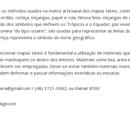
os métodos usados na matriz artesanal dos mapas táteis, cons
dão, cortiça, miçangas, papel e cola. Nessa fase, miçangas de 
ão dos símbolos que definem os Trópicos e o Equador, por exe
omina “do tipo rosário”, são usadas para representar as linhas d
rtiça representa o símbolo do norte geográfico.
eccionar mapas táteis é fundamental a utilização de materiais qu
o machuquem os dedos dos leitores. Materiais como lixa, areia 
 devem ser empregadas. Deve-se evitar também materiais muito
dem deformar e passar informações inverídicas ou inexatas.
eira@gmail.com / (48) 3721-9362, ou Ramal: 8593
a Agecom