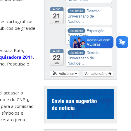
AGO
Desafio
dia inteiro
21
Universitário de
Nautide...
es cartográficos
sex
públicos de grande
Exposição:
dia inteiro
Perder Tudo.
Novament...
essora Ruth,
AGO
Desafio
dia inteiro
22
quisadora 2011
.
Universitário de
Nautide...
no, Pesquisa e
sáb
Adicionar
Ver calendário
el acessar o
inep e do CNPq,
 para a comissão
e símbolos e
acetato (uma