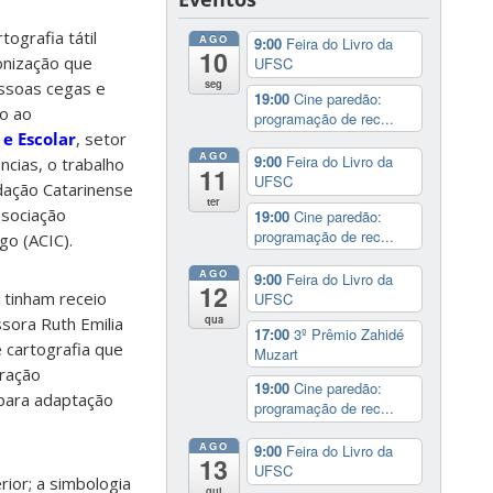
ografia tátil
AGO
9:00
Feira do Livro da
10
onização que
UFSC
seg
essoas cegas e
19:00
Cine paredão:
to ao
programação de rec...
 e Escolar
, setor
AGO
9:00
Feira do Livro da
cias, o trabalho
11
UFSC
dação Catarinense
ter
ssociação
19:00
Cine paredão:
programação de rec...
go (ACIC).
AGO
9:00
Feira do Livro da
12
tinham receio
UFSC
qua
sora Ruth Emilia
17:00
3º Prêmio Zahidé
 cartografia que
Muzart
eração
19:00
Cine paredão:
 para adaptação
programação de rec...
AGO
9:00
Feira do Livro da
13
UFSC
rior; a simbologia
qui