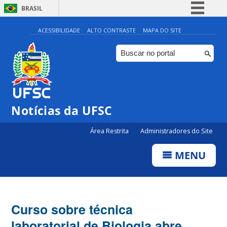
BRASIL
Simplifique!
ACESSIBILIDADE
ALTO CONTRASTE
MAPA DO SITE
Comunica BR
Participe
Acesso à informação
Legislação
Notícias da UFSC
Canais
Área Restrita
Administradores do Site
MENU
Curso sobre técnica
laboratorial de Biologia abre