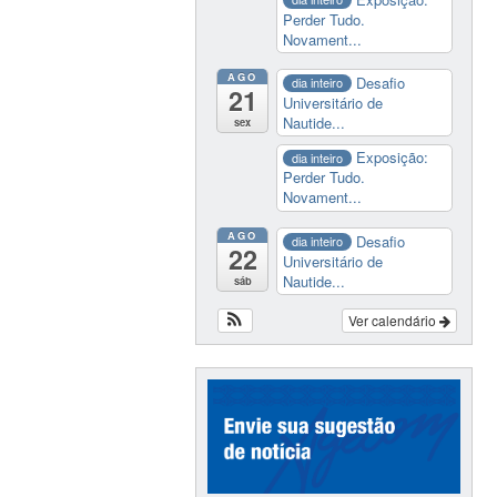
Perder Tudo.
Novament...
AGO
Desafio
dia inteiro
21
Universitário de
Nautide...
sex
Exposição:
dia inteiro
Perder Tudo.
Novament...
AGO
Desafio
dia inteiro
22
Universitário de
Nautide...
sáb
Ver calendário