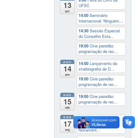
13
UFSC
qui
14:00
Seminário
Internacional ‘Ninguém...
14:30
Sessão Especial
do Conselho Esta...
19:00
Cine paredão:
programação de rec...
AGO
14:00
Lançamento da
14
cinebiografia de D...
sex
19:00
Cine paredão:
programação de rec...
AGO
19:00
Cine paredão:
15
programação de rec...
sáb
AGO
Exposição:
dia inteiro
17
Perder Tudo.
Novament...
seg