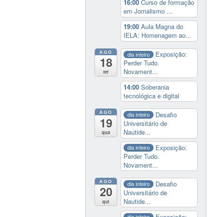
16:00
Curso de formação
em Jornalismo ...
19:00
Aula Magna do
IELA: Homenagem ao...
AGO
Exposição:
dia inteiro
18
Perder Tudo.
Novament...
ter
14:00
Soberania
tecnológica e digital
AGO
Desafio
dia inteiro
19
Universitário de
Nautide...
qua
Exposição:
dia inteiro
Perder Tudo.
Novament...
AGO
Desafio
dia inteiro
20
Universitário de
Nautide...
qui
Exposição:
dia inteiro