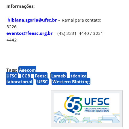
Informações:
bibiana.sgorla@ufsc.br
– Ramal para contato:
5226.
eventos@feesc.org.br
– (48) 3231-4440 / 3231-
4442.
Tags:
Agecom
UFSC
CCB
Feesc
Lameb
técnica
laboratorial
UFSC
Western Blotting