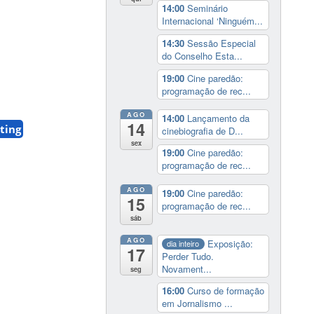
14:00
Seminário
Internacional ‘Ninguém...
14:30
Sessão Especial
do Conselho Esta...
19:00
Cine paredão:
programação de rec...
AGO
14:00
Lançamento da
14
ting
cinebiografia de D...
sex
19:00
Cine paredão:
programação de rec...
AGO
19:00
Cine paredão:
15
programação de rec...
sáb
AGO
Exposição:
dia inteiro
17
Perder Tudo.
Novament...
seg
16:00
Curso de formação
em Jornalismo ...