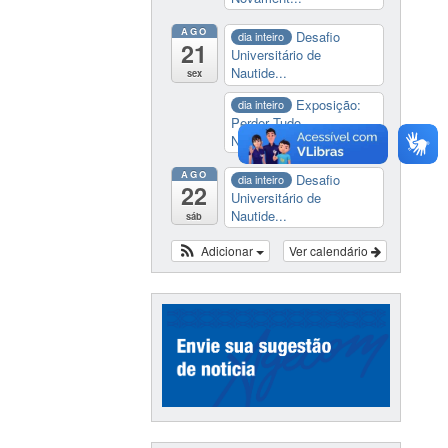
AGO
Desafio
dia inteiro
21
Universitário de
Nautide...
sex
Exposição:
dia inteiro
Perder Tudo.
Novament...
AGO
Desafio
dia inteiro
22
Universitário de
Nautide...
sáb
Adicionar
Ver calendário