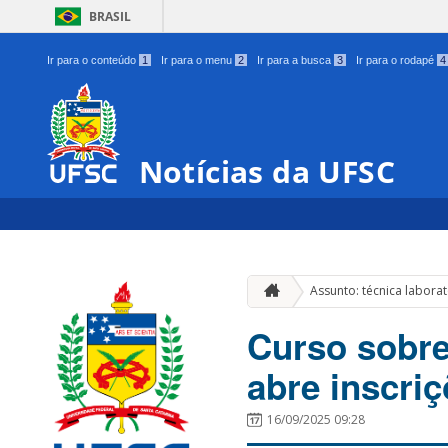
BRASIL
Ir para o conteúdo
1
Ir para o menu
2
Ir para a busca
3
Ir para o rodapé
4
Notícias da UFSC
Assunto: técnica laborat
Curso sobre 
abre inscri
16/09/2025 09:28