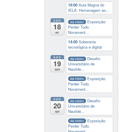
19:00
Aula Magna do
IELA: Homenagem ao...
AGO
Exposição:
dia inteiro
18
Perder Tudo.
Novament...
ter
14:00
Soberania
tecnológica e digital
AGO
Desafio
dia inteiro
19
Universitário de
Nautide...
qua
Exposição:
dia inteiro
Perder Tudo.
Novament...
AGO
Desafio
dia inteiro
20
Universitário de
Nautide...
qui
Exposição:
dia inteiro
Perder Tudo.
Novament...