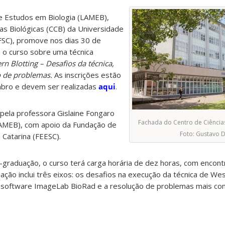
de Estudos em Biologia (LAMEB),
ias Biológicas (CCB) da Universidade
FSC), promove nos dias 30 de
 o curso sobre uma técnica
rn Blotting – Desafios da técnica,
o de problemas.
As inscrições estão
bro e devem ser realizadas
aqui
.
pela professora Gislaine Fongaro
Fachada do Centro de Ciências
(LAMEB), com apoio da Fundação de
Foto: Gustavo D
 Catarina (FEESC).
-graduação, o curso terá carga horária de dez horas, com encon
ão inclui três eixos: os desafios na execução da técnica de West
 o software ImageLab BioRad e a resolução de problemas mais co