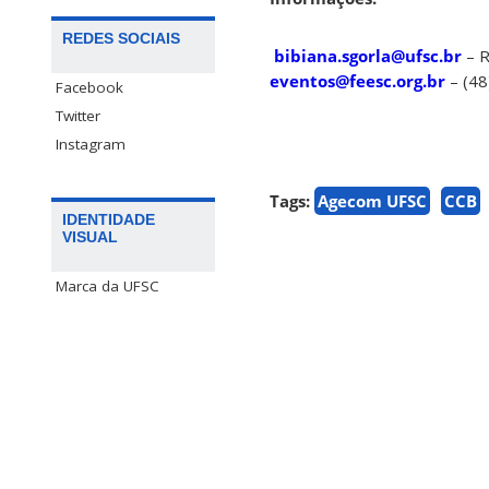
REDES SOCIAIS
bibiana.sgorla@ufsc.br
– R
eventos@feesc.org.br
– (48
Facebook
Twitter
Instagram
Tags:
Agecom UFSC
CCB
IDENTIDADE
VISUAL
Marca da UFSC