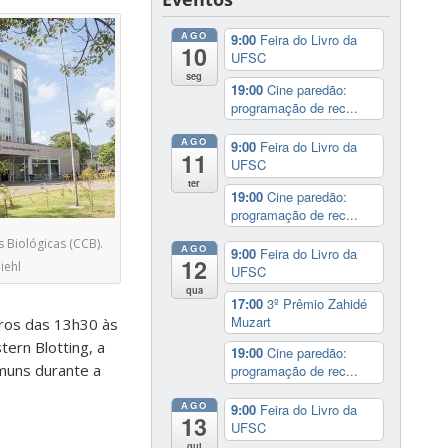
AGO
9:00
Feira do Livro da
10
UFSC
seg
19:00
Cine paredão:
programação de rec...
AGO
9:00
Feira do Livro da
11
UFSC
ter
19:00
Cine paredão:
programação de rec...
 Biológicas (CCB).
AGO
9:00
Feira do Livro da
12
iehl
UFSC
qua
17:00
3º Prêmio Zahidé
Muzart
tros das 13h30 às
ern Blotting, a
19:00
Cine paredão:
muns durante a
programação de rec...
AGO
9:00
Feira do Livro da
13
UFSC
qui