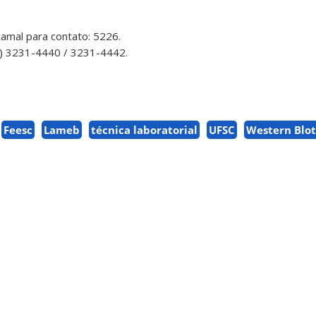
amal para contato: 5226.
) 3231-4440 / 3231-4442.
Feesc
Lameb
técnica laboratorial
UFSC
Western Blot