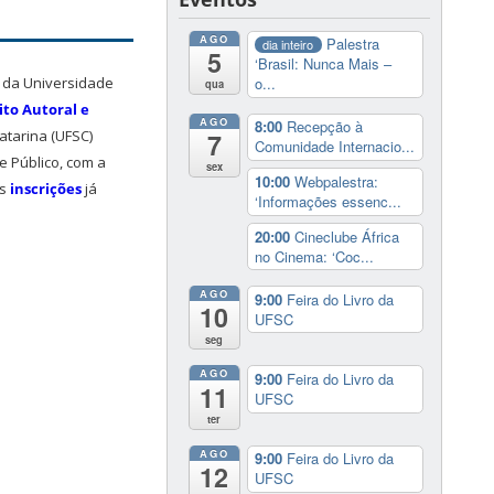
AGO
Palestra
dia inteiro
5
‘Brasil: Nunca Mais –
o da Universidade
o...
qua
ito Autoral e
AGO
8:00
Recepção à
atarina (UFSC)
7
Comunidade Internacio...
se Público, com a
sex
10:00
Webpalestra:
As
inscrições
já
‘Informações essenc...
20:00
Cineclube África
no Cinema: ‘Coc...
AGO
9:00
Feira do Livro da
10
UFSC
seg
AGO
9:00
Feira do Livro da
11
UFSC
ter
AGO
9:00
Feira do Livro da
12
UFSC