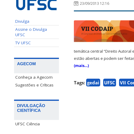
23/09/2013 12:16
Divulga
Assine o Divulga
UFSC
TV UFSC
temática central “Direito Autora
estão abertas e podem ser feit
AGECOM
(mais…)
Conheça a Agecom
Tags:
gedai
UFSC
VII Co
Sugestões e Críticas
DIVULGAÇÃO
CIENTÍFICA
UFSC Ciência