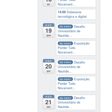
Novament...
ter
14:00
Soberania
tecnológica e digital
AGO
Desafio
dia inteiro
19
Universitário de
Nautide...
qua
Exposição:
dia inteiro
Perder Tudo.
Novament...
AGO
Desafio
dia inteiro
20
Universitário de
Nautide...
qui
Exposição:
dia inteiro
Perder Tudo.
Novament...
AGO
Desafio
dia inteiro
21
Universitário de
Nautide...
sex