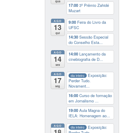
qua
17:00
3º Prêmio Zahidé
Muzart
AGO
9:00
Feira do Livro da
13
UFSC
qui
14:30
Sessão Especial
do Conselho Esta...
AGO
14:00
Lançamento da
14
cinebiografia de D...
sex
AGO
Exposição:
dia inteiro
17
Perder Tudo.
Novament...
seg
16:00
Curso de formação
em Jornalismo ...
19:00
Aula Magna do
IELA: Homenagem ao...
AGO
Exposição:
dia inteiro
18
Perder Tudo.