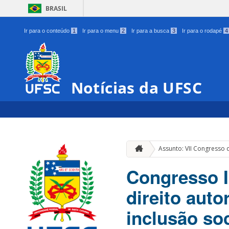
BRASIL
Ir para o conteúdo
1
Ir para o menu
2
Ir para a busca
3
Ir para o rodapé
4
Notícias da UFSC
Assunto: VII Congresso d
Congresso I
direito auto
inclusão soc