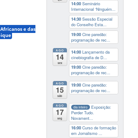
14:00
Seminário
Internacional ‘Ninguém...
14:30
Sessão Especial
do Conselho Esta...
 Africanos e das
19:00
Cine paredão:
bique
programação de rec...
AGO
14:00
Lançamento da
14
cinebiografia de D...
sex
19:00
Cine paredão:
programação de rec...
AGO
19:00
Cine paredão:
15
programação de rec...
sáb
AGO
Exposição:
dia inteiro
17
Perder Tudo.
Novament...
seg
16:00
Curso de formação
em Jornalismo ...