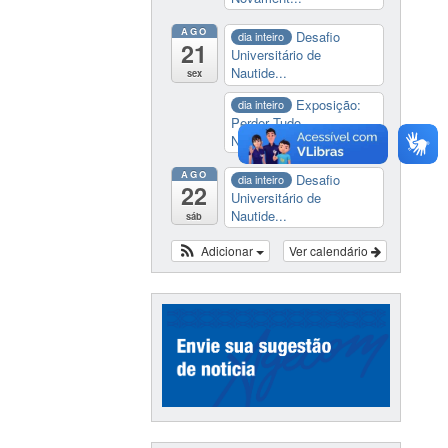
AGO
Desafio
dia inteiro
21
Universitário de
Nautide...
sex
Exposição:
dia inteiro
Perder Tudo.
Novament...
AGO
Desafio
dia inteiro
22
Universitário de
Nautide...
sáb
Adicionar
Ver calendário