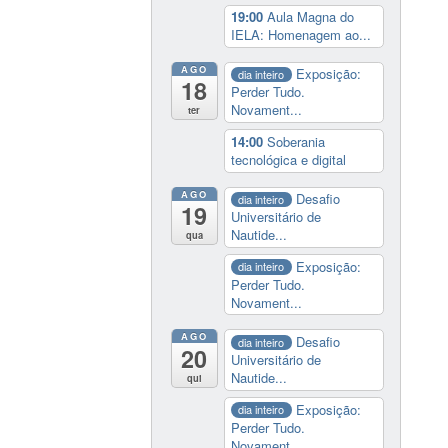
19:00
Aula Magna do
IELA: Homenagem ao...
AGO
Exposição:
dia inteiro
18
Perder Tudo.
Novament...
ter
14:00
Soberania
tecnológica e digital
AGO
Desafio
dia inteiro
19
Universitário de
Nautide...
qua
Exposição:
dia inteiro
Perder Tudo.
Novament...
AGO
Desafio
dia inteiro
20
Universitário de
Nautide...
qui
Exposição:
dia inteiro
Perder Tudo.
Novament...