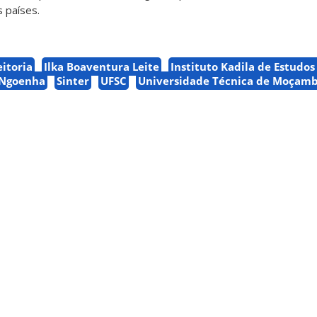
 países.
itoria
Ilka Boaventura Leite
Instituto Kadila de Estudos
s Ngoenha
Sinter
UFSC
Universidade Técnica de Moçam