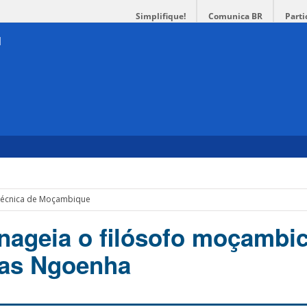
Simplifique!
Comunica BR
Parti
 Técnica de Moçambique
ageia o filósofo moçambi
ias Ngoenha