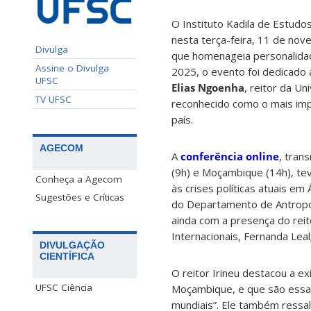
O Instituto Kadila de Estudo
nesta terça-feira, 11 de nov
Divulga
que homenageia personalida
Assine o Divulga
2025, o evento foi dedicado
UFSC
Elias Ngoenha
, reitor da U
TV UFSC
reconhecido como o mais imp
país.
AGECOM
A
conferência online
, tran
(9h) e Moçambique (14h)
, te
Conheça a Agecom
às crises políticas atuais em
Sugestões e Críticas
do Departamento de Antropol
ainda com a presença do reit
Internacionais, Fernanda Leal
DIVULGAÇÃO
CIENTÍFICA
O reitor Irineu destacou a e
UFSC Ciência
Moçambique, e que são essas
mundiais”. Ele também ressa