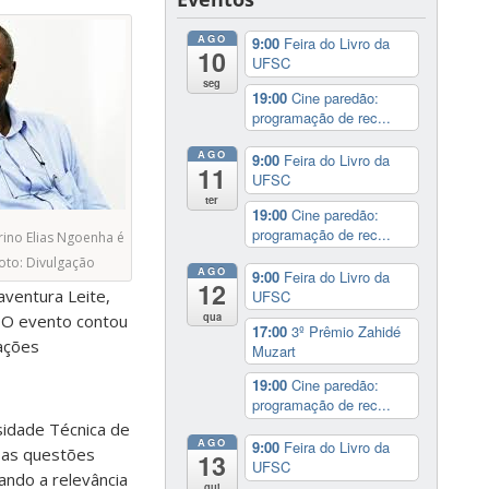
AGO
9:00
Feira do Livro da
10
UFSC
seg
19:00
Cine paredão:
programação de rec...
AGO
9:00
Feira do Livro da
11
UFSC
ter
19:00
Cine paredão:
programação de rec...
ino Elias Ngoenha é
to: Divulgação
AGO
9:00
Feira do Livro da
12
aventura Leite,
UFSC
qua
. O evento contou
17:00
3º Prêmio Zahidé
lações
Muzart
19:00
Cine paredão:
programação de rec...
sidade Técnica de
AGO
9:00
Feira do Livro da
 as questões
13
UFSC
ando a relevância
qui