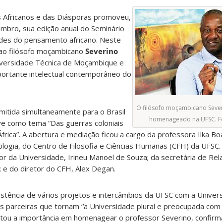
s Africanos e das Diásporas promoveu,
embro, sua edição anual do Seminário
des do pensamento africano. Neste
 ao filósofo moçambicano
Severino
niversidade Técnica de Moçambique e
ortante intelectual contemporâneo do
O filósofo moçambicano Sever
smitida simultaneamente para o Brasil
homenageado na UFSC. Fo
ve como tema “Das guerras coloniais
 África”. A abertura e mediação ficou a cargo da professora Ilka Bo
ogia, do Centro de Filosofia e Ciências Humanas (CFH) da UFSC
or da Universidade, Irineu Manoel de Souza; da secretária de Re
; e do diretor do CFH, Alex Degan.
xistência de vários projetos e intercâmbios da UFSC com a Univer
 parceiras que tornam “a Universidade plural e preocupada com
ltou a importância em homenagear o professor Severino, confirm