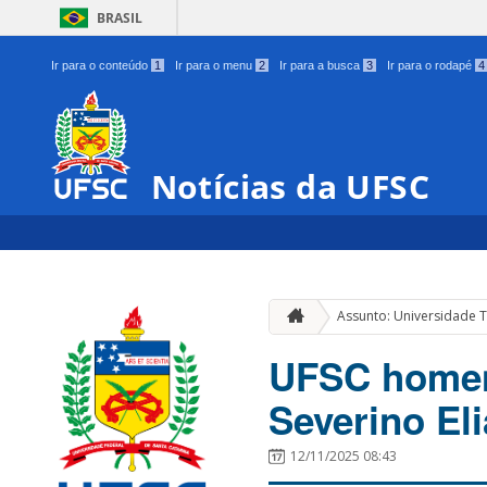
BRASIL
Ir para o conteúdo
1
Ir para o menu
2
Ir para a busca
3
Ir para o rodapé
4
Notícias da UFSC
Assunto: Universidade
UFSC homen
Severino El
12/11/2025 08:43