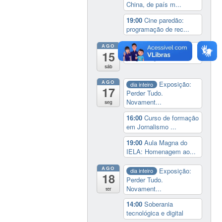
China, de país m...
19:00
Cine paredão:
programação de rec...
AGO
19:00
Cine paredão:
15
programação de rec...
sáb
AGO
Exposição:
dia inteiro
17
Perder Tudo.
Novament...
seg
16:00
Curso de formação
em Jornalismo ...
19:00
Aula Magna do
IELA: Homenagem ao...
AGO
Exposição:
dia inteiro
18
Perder Tudo.
Novament...
ter
14:00
Soberania
tecnológica e digital