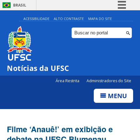
BRASIL
Simplifique!
ACESSIBILIDADE
ALTO CONTRASTE
MAPA DO SITE
Comunica BR
Participe
Acesso à informação
Legislação
Notícias da UFSC
Canais
Área Restrita
Administradores do Site
MENU
Filme ‘Anauê!’ em exibição e
debate na UFSC Blumenau,