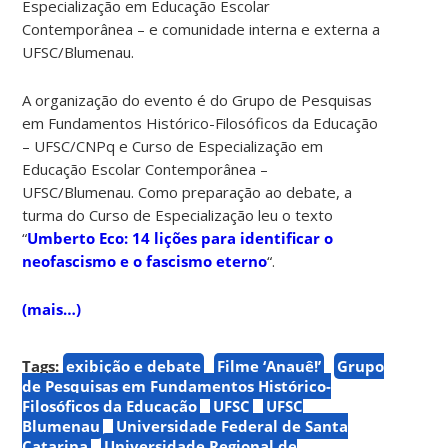
Especialização em Educação Escolar
Contemporânea – e comunidade interna e externa a
UFSC/Blumenau.
A organização do evento é do Grupo de Pesquisas
em Fundamentos Histórico-Filosóficos da Educação
– UFSC/CNPq e Curso de Especialização em
Educação Escolar Contemporânea –
UFSC/Blumenau. Como preparação ao debate, a
turma do Curso de Especialização leu o texto
“
Umberto Eco: 14 lições para identificar o
neofascismo e o fascismo eterno
“.
(mais…)
Tags:
exibição e debate
Filme ‘Anauê!’
Grupo
de Pesquisas em Fundamentos Histórico-
Filosóficos da Educação
UFSC
UFSC
Blumenau
Universidade Federal de Santa
Catarina
Universidade Regional de