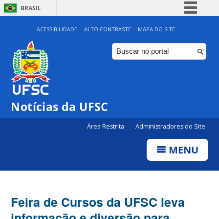
BRASIL
Simplifique!
ACESSIBILIDADE
ALTO CONTRASTE
MAPA DO SITE
Comunica BR
Participe
Acesso à informação
Legislação
Notícias da UFSC
Canais
Área Restrita
Administradores do Site
MENU
Feira de Cursos da UFSC leva
informação e diversão para