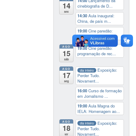
14:00
Lançamento da
14
cinebiografia de D...
sex
14:30
Aula inaugural:
China, de país m...
19:00
Cine paredão:
programação de rec...
AGO
19:00
Cine paredão:
15
programação de rec...
sáb
AGO
Exposição:
dia inteiro
17
Perder Tudo.
Novament...
seg
16:00
Curso de formação
em Jornalismo ...
19:00
Aula Magna do
IELA: Homenagem ao...
AGO
Exposição:
dia inteiro
18
Perder Tudo.
Novament...
ter