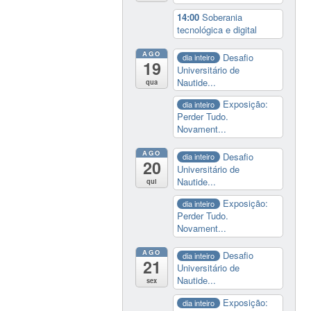
14:00
Soberania
tecnológica e digital
AGO
Desafio
dia inteiro
19
Universitário de
Nautide...
qua
Exposição:
dia inteiro
Perder Tudo.
Novament...
AGO
Desafio
dia inteiro
20
Universitário de
Nautide...
qui
Exposição:
dia inteiro
Perder Tudo.
Novament...
AGO
Desafio
dia inteiro
21
Universitário de
Nautide...
sex
Exposição:
dia inteiro