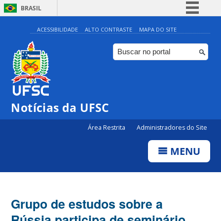
BRASIL
Simplifique!
ACESSIBILIDADE
ALTO CONTRASTE
MAPA DO SITE
Comunica BR
Participe
Acesso à informação
Legislação
Notícias da UFSC
Canais
Área Restrita
Administradores do Site
MENU
Grupo de estudos sobre a
Rússia participa de seminário