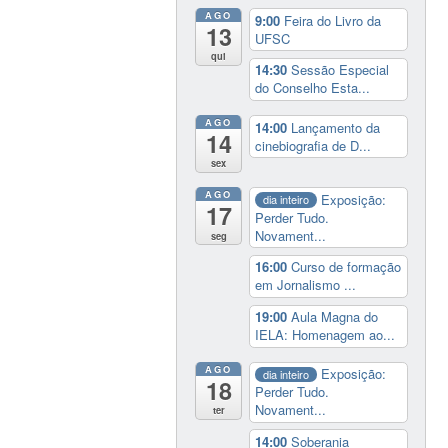
AGO
9:00
Feira do Livro da
13
UFSC
qui
14:30
Sessão Especial
do Conselho Esta...
AGO
14:00
Lançamento da
14
cinebiografia de D...
sex
AGO
Exposição:
dia inteiro
17
Perder Tudo.
Novament...
seg
16:00
Curso de formação
em Jornalismo ...
19:00
Aula Magna do
IELA: Homenagem ao...
AGO
Exposição:
dia inteiro
18
Perder Tudo.
Novament...
ter
14:00
Soberania