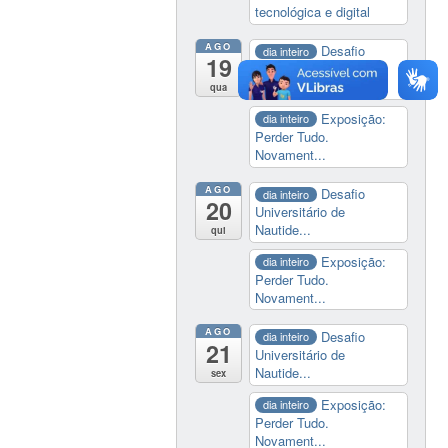
tecnológica e digital
AGO
Desafio
dia inteiro
19
Universitário de
Nautide...
qua
Exposição:
dia inteiro
Perder Tudo.
Novament...
AGO
Desafio
dia inteiro
20
Universitário de
Nautide...
qui
Exposição:
dia inteiro
Perder Tudo.
Novament...
AGO
Desafio
dia inteiro
21
Universitário de
Nautide...
sex
Exposição:
dia inteiro
Perder Tudo.
Novament...