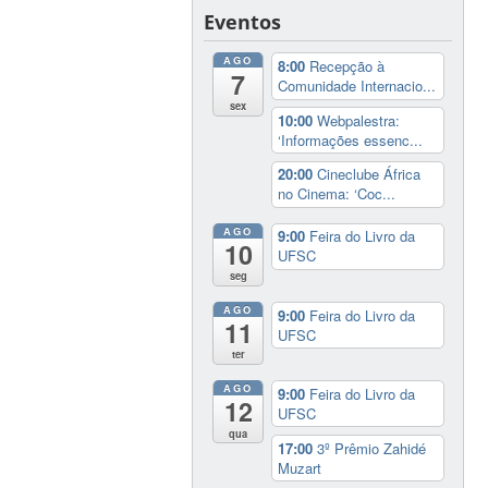
Eventos
AGO
8:00
Recepção à
7
Comunidade Internacio...
sex
10:00
Webpalestra:
‘Informações essenc...
20:00
Cineclube África
no Cinema: ‘Coc...
AGO
9:00
Feira do Livro da
10
UFSC
seg
AGO
9:00
Feira do Livro da
11
UFSC
ter
AGO
9:00
Feira do Livro da
12
UFSC
qua
17:00
3º Prêmio Zahidé
Muzart