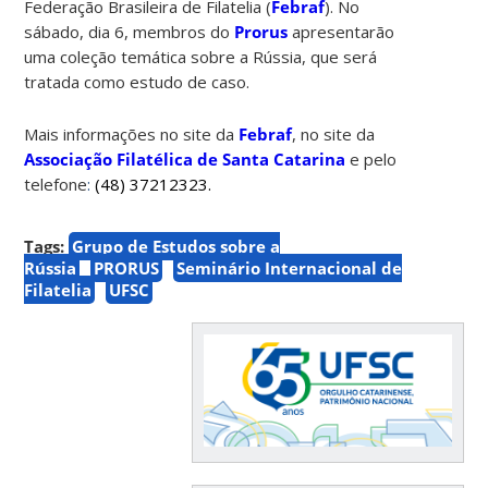
Federação Brasileira de Filatelia (
Febraf
). No
sábado, dia 6, membros do
Prorus
apresentarão
uma coleção temática sobre a Rússia, que será
tratada como estudo de caso.
Mais informações no site da
Febraf
, no site da
Associação Filatélica de Santa Catarina
e pelo
telefone
:
(48) 37212323.
Tags:
Grupo de Estudos sobre a
Rússia
PRORUS
Seminário Internacional de
Filatelia
UFSC