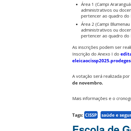
Área 1 (Campi Araranguá e
administrativos ou docen
pertencer ao quadro do 
Área 2 (Campi Blumenau e 
administrativos ou docen
pertencer ao quadro do 
As inscrições podem ser rea
Inscrição do Anexo I do
edit
eleicaocissp2025.prodege
A votação será realizada po
de novembro.
Mais informações e o cronog
Tags:
CISSP
saúde e segu
Escola de G