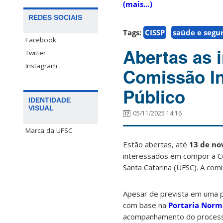
(mais…)
REDES SOCIAIS
Tags:
CISSP
saúde e segu
Facebook
Abertas as i
Twitter
Instagram
Comissão In
Público
IDENTIDADE
VISUAL
05/11/2025 14:16
Marca da UFSC
Estão abertas, até
13 de n
interessados em compor a Co
Santa Catarina (UFSC). A com
Apesar de prevista em uma p
com base na
Portaria Norm
acompanhamento do processo d