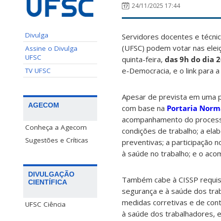
24/11/2025 17:44
Divulga
Servidores docentes e técnic
(UFSC) podem votar nas elei
Assine o Divulga
UFSC
quinta-feira,
das 9h do dia 
e-Democracia,
e o link para 
TV UFSC
Apesar de prevista em uma p
AGECOM
com base na
Portaria Norm
acompanhamento do processo d
Conheça a Agecom
condições de trabalho; a ela
Sugestões e Críticas
preventivas; a participação
à saúde no trabalho; e o ac
DIVULGAÇÃO
Também cabe à CISSP requisi
CIENTÍFICA
segurança e à saúde dos trab
medidas corretivas e de cont
UFSC Ciência
à saúde dos trabalhadores, e