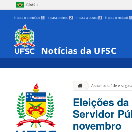
BRASIL
Ir para o conteúdo
1
Ir para o menu
2
Ir para a busca
3
Ir para o rodapé
4
Notícias da UFSC
Assunto: saúde e segur
Eleições da
Servidor Pú
novembro