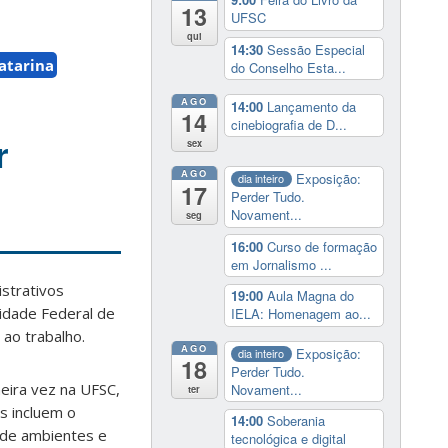
13
UFSC
qui
14:30
Sessão Especial
atarina
do Conselho Esta...
AGO
14:00
Lançamento da
14
cinebiografia de D...
r
sex
AGO
Exposição:
dia inteiro
17
Perder Tudo.
Novament...
seg
16:00
Curso de formação
em Jornalismo ...
istrativos
19:00
Aula Magna do
idade Federal de
IELA: Homenagem ao...
 ao trabalho.
AGO
Exposição:
dia inteiro
18
Perder Tudo.
eira vez na UFSC,
Novament...
ter
s incluem o
14:00
Soberania
o de ambientes e
tecnológica e digital