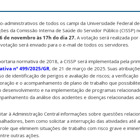
o-administrativos de todos os campi da Universidade Federal de
ções da Comissão Interna de Saúde do Servidor Público (CISSP) n
26 de novembro às 17h do dia 27.
A votação será realizada por
a votação será enviado para o e-mail de todos os servidores.
ortaria normativa de 2018, a CISSP será implementada pela prim
ativa nº 499/2025/GR
, de 21 de março de 2025. Suas atribuiçõe
e identificação de perigos e avaliação de riscos; a verificaçã
boração e o acompanhamento de plano de trabalho que possibilit
 no desenvolvimento e na implementação de programas relacionad
ompanhamento da análise dos acidentes e doenças relacionadas ao
tar à Administração Central informações sobre questões relacio
alhadores, bem como solicitar a interrupção das atividades até 
role que eliminem situações de trabalho com risco grave e imine
ntre outras ações.