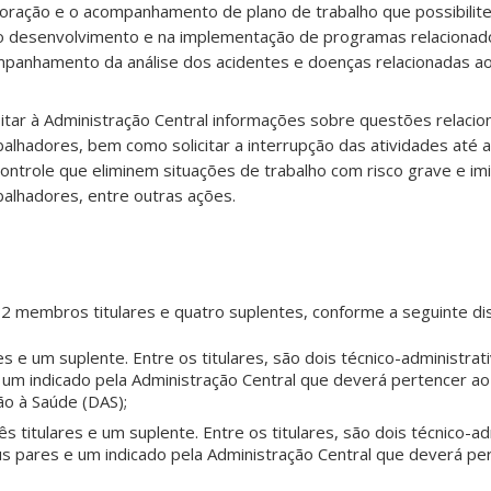
laboração e o acompanhamento
de plano de trabalho que possibilit
 no desenvolvimento e na implementação de programas
relacionad
ompanhamento da análise dos acidentes e doenças relacionadas ao
tar à Administração Central informações sobre questões relacio
alhadores, bem como solicitar a interrupção das atividades até 
ontrole que eliminem situações de trabalho com risco grave e im
alhadores, entre outras ações.
2 membros titulares e quatro suplentes
,
conforme a seguinte dis
ares e um suplente. Entre os titulares, são dois técnico-administra
e um indicado pela Administração Central que deverá pertencer a
o à Saúde (DAS);
rês titulares e um suplente. Entre os titulares, são dois técnico-a
us pares e um indicado pela Administração Central que deverá pe