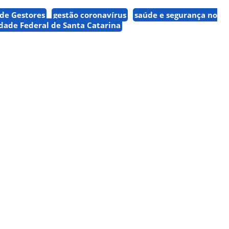
 de Gestores
gestão coronavírus
saúde e segurança no
dade Federal de Santa Catarina