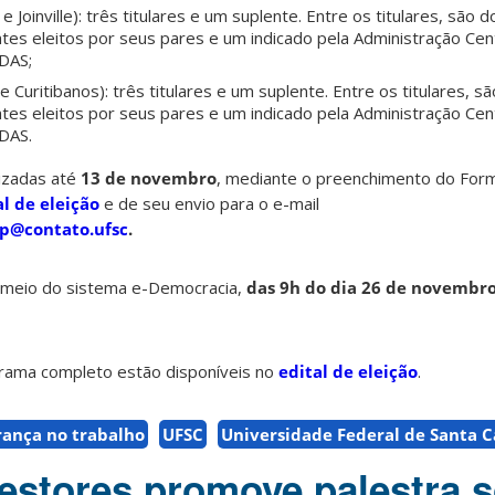
 Joinville): três titulares e um suplente. Entre os titulares, são d
tes eleitos por seus pares e um indicado pela Administração Cen
DAS;
Curitibanos): três titulares e um suplente. Entre os titulares, sã
tes eleitos por seus pares e um indicado pela Administração Cen
DAS.
lizadas até
13 de novembro
, mediante o preenchimento do Form
al de eleição
e de seu envio para o e-mail
sp@contato.ufsc
.
r meio do sistema e-Democracia,
das 9h do dia 26 de novembro
rama completo estão disponíveis no
edital de eleição
.
rança no trabalho
UFSC
Universidade Federal de Santa C
estores promove palestra 