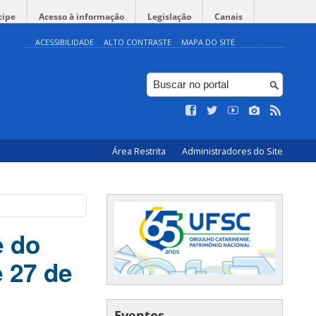
cipe
Acesso à informação
Legislação
Canais
ACESSIBILIDADE
ALTO CONTRASTE
MAPA DO SITE
Área Restrita
Administradores do Site
e do
 27 de
Eventos