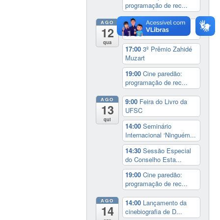
programação de rec...
AGO
9:00
Feira do Livro da
12
UFSC
qua
17:00
3º Prêmio Zahidé
Muzart
19:00
Cine paredão:
programação de rec...
AGO
9:00
Feira do Livro da
13
UFSC
qui
14:00
Seminário
Internacional ‘Ninguém...
14:30
Sessão Especial
do Conselho Esta...
19:00
Cine paredão:
programação de rec...
AGO
14:00
Lançamento da
14
cinebiografia de D...