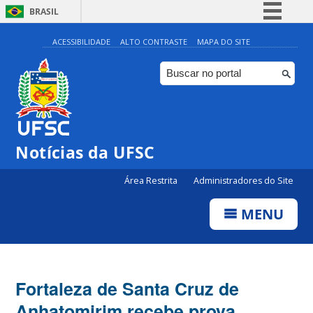
BRASIL
Simplifique!
ACESSIBILIDADE
ALTO CONTRASTE
MAPA DO SITE
Comunica BR
Participe
Acesso à informação
Legislação
Notícias da UFSC
Canais
Área Restrita
Administradores do Site
MENU
Fortaleza de Santa Cruz de
Anhatomirim recebe prova