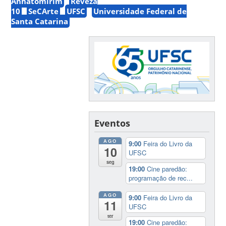
Anhatomirim
Reveza
10
SeCArte
UFSC
Universidade Federal de
Santa Catarina
Eventos
AGO
9:00
Feira do Livro da
10
UFSC
seg
19:00
Cine paredão:
programação de rec...
AGO
9:00
Feira do Livro da
11
UFSC
ter
19:00
Cine paredão: