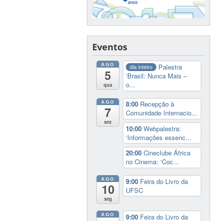
Eventos
AGO
Palestra
dia inteiro
5
‘Brasil: Nunca Mais –
o...
qua
AGO
8:00
Recepção à
7
Comunidade Internacio...
sex
10:00
Webpalestra:
‘Informações essenc...
20:00
Cineclube África
no Cinema: ‘Coc...
AGO
9:00
Feira do Livro da
10
UFSC
seg
AGO
9:00
Feira do Livro da