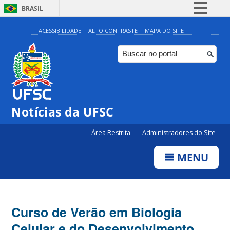
BRASIL
Simplifique!
ACESSIBILIDADE
ALTO CONTRASTE
MAPA DO SITE
Comunica BR
Participe
Acesso à informação
Legislação
Notícias da UFSC
Canais
Área Restrita
Administradores do Site
MENU
Curso de Verão em Biologia
Celular e do Desenvolvimento