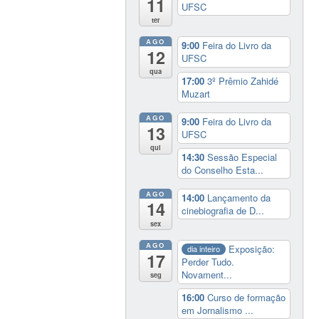
11
UFSC
ter
AGO
9:00
Feira do Livro da
12
UFSC
qua
17:00
3º Prêmio Zahidé
Muzart
AGO
9:00
Feira do Livro da
13
UFSC
qui
14:30
Sessão Especial
do Conselho Esta...
AGO
14:00
Lançamento da
14
cinebiografia de D...
sex
AGO
Exposição:
dia inteiro
17
Perder Tudo.
Novament...
seg
16:00
Curso de formação
em Jornalismo ...