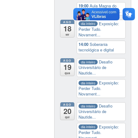
19:00
Aula Magna do
IELA: Homenagem ao...
AGO
Exposição:
dia inteiro
18
Perder Tudo.
Novament...
ter
14:00
Soberania
tecnológica e digital
AGO
Desafio
dia inteiro
19
Universitário de
Nautide...
qua
Exposição:
dia inteiro
Perder Tudo.
Novament...
AGO
Desafio
dia inteiro
20
Universitário de
Nautide...
qui
Exposição:
dia inteiro
Perder Tudo.
Novament...