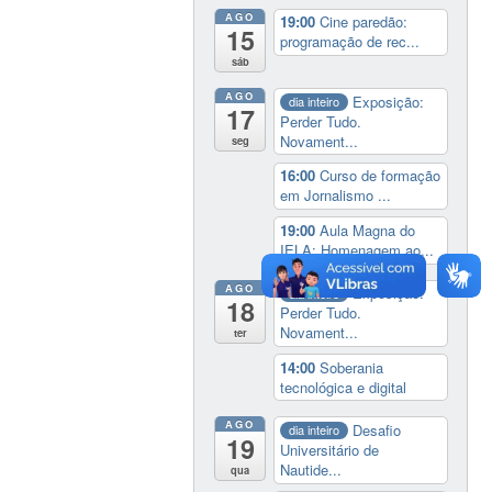
AGO
19:00
Cine paredão:
15
programação de rec...
sáb
AGO
Exposição:
dia inteiro
17
Perder Tudo.
Novament...
seg
16:00
Curso de formação
em Jornalismo ...
19:00
Aula Magna do
IELA: Homenagem ao...
AGO
Exposição:
dia inteiro
18
Perder Tudo.
Novament...
ter
14:00
Soberania
tecnológica e digital
AGO
Desafio
dia inteiro
19
Universitário de
Nautide...
qua