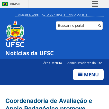
BRASIL
Simplifique!
ACESSIBILIDADE
ALTO CONTRASTE
MAPA DO SITE
Comunica BR
Participe
Acesso à informação
Legislação
Notícias da UFSC
Canais
Área Restrita
Administradores do Site
MENU
Coordenadoria de Avaliação e
Apoio Pedagógico promove