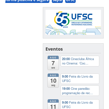
Eventos
AGO
20:00
Cineclube África
7
no Cinema: ‘Coc...
sex
AGO
9:00
Feira do Livro da
10
UFSC
seg
19:00
Cine paredão:
programação de rec...
AGO
9:00
Feira do Livro da
11
UFSC