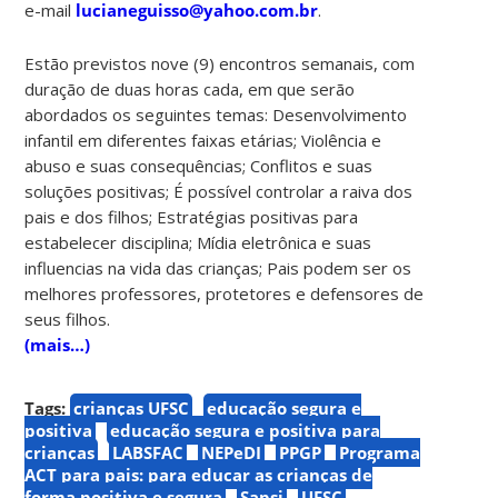
e-mail
lucian
eguisso@yahoo.com.br
.
Estão previstos nove (9) encontros semanais, com
duração de duas horas cada, em que serão
abordados os seguintes temas: Desenvolvimento
infantil em diferentes faixas etárias; Violência e
abuso e suas consequências; Conflitos e suas
soluções positivas; É possível controlar a raiva dos
pais e dos filhos; Estratégias positivas para
estabelecer disciplina; Mídia eletrônica e suas
influencias na vida das crianças; Pais podem ser os
melhores professores, protetores e defensores de
seus filhos.
(mais…)
Tags:
crianças UFSC
educação segura e
positiva
educação segura e positiva para
crianças
LABSFAC
NEPeDI
PPGP
Programa
ACT para pais: para educar as crianças de
forma positiva e segura
Sapsi
UFSC