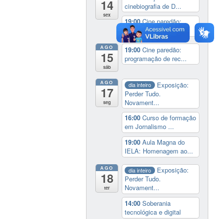
14
cinebiografia de D...
sex
19:00
Cine paredão:
programação de rec...
AGO
19:00
Cine paredão:
15
programação de rec...
sáb
AGO
Exposição:
dia inteiro
17
Perder Tudo.
Novament...
seg
16:00
Curso de formação
em Jornalismo ...
19:00
Aula Magna do
IELA: Homenagem ao...
AGO
Exposição:
dia inteiro
18
Perder Tudo.
Novament...
ter
14:00
Soberania
tecnológica e digital