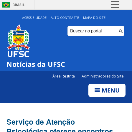
BRASIL
Simplifique!
ACESSIBILIDADE
ALTO CONTRASTE
MAPA DO SITE
Comunica BR
Participe
Acesso à informação
Legislação
Notícias da UFSC
Canais
Área Restrita
Administradores do Site
MENU
Serviço de Atenção
Psicológica oferece encontros