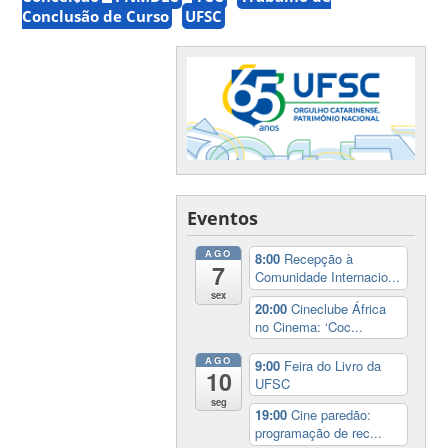
Conclusão de Curso
UFSC
Eventos
AGO
8:00
Recepção à
7
Comunidade Internacio...
sex
20:00
Cineclube África
no Cinema: ‘Coc...
AGO
9:00
Feira do Livro da
10
UFSC
seg
19:00
Cine paredão:
programação de rec...