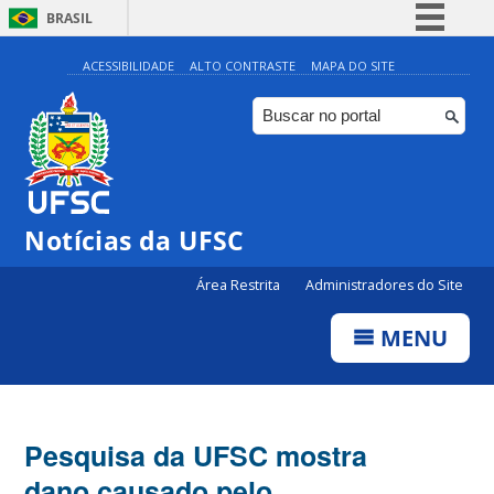
BRASIL
Simplifique!
ACESSIBILIDADE
ALTO CONTRASTE
MAPA DO SITE
Comunica BR
Participe
Acesso à informação
Legislação
Notícias da UFSC
Canais
Área Restrita
Administradores do Site
MENU
Pesquisa da UFSC mostra
dano causado pelo