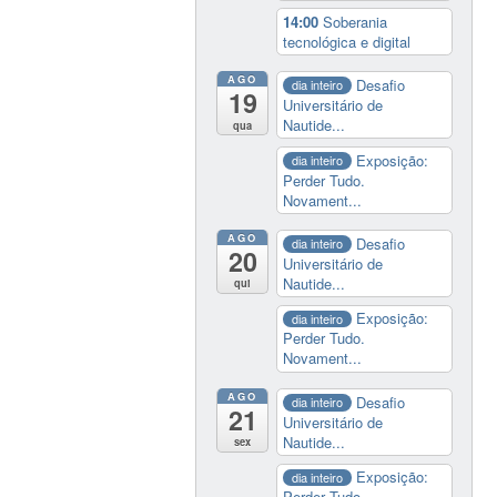
14:00
Soberania
tecnológica e digital
AGO
Desafio
dia inteiro
19
Universitário de
Nautide...
qua
Exposição:
dia inteiro
Perder Tudo.
Novament...
AGO
Desafio
dia inteiro
20
Universitário de
Nautide...
qui
Exposição:
dia inteiro
Perder Tudo.
Novament...
AGO
Desafio
dia inteiro
21
Universitário de
Nautide...
sex
Exposição:
dia inteiro
Perder Tudo.