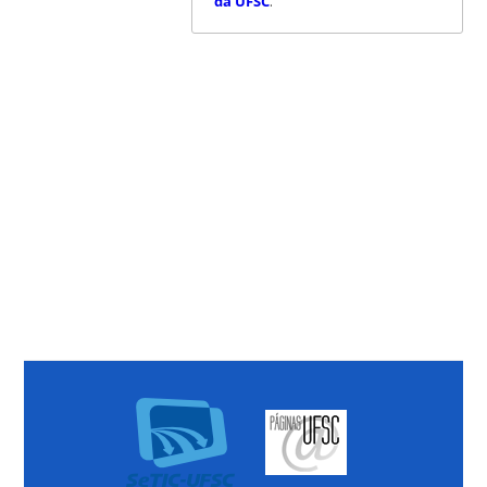
da UFSC
.