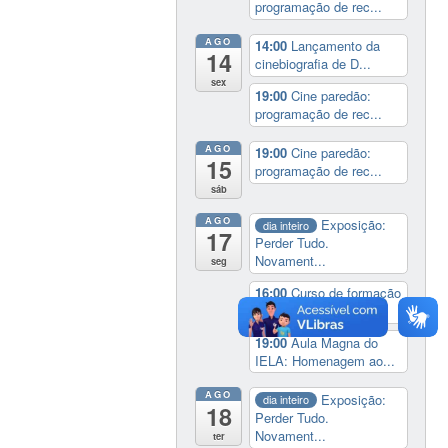
programação de rec...
AGO
14:00
Lançamento da
14
cinebiografia de D...
sex
19:00
Cine paredão:
programação de rec...
AGO
19:00
Cine paredão:
15
programação de rec...
sáb
AGO
Exposição:
dia inteiro
17
Perder Tudo.
Novament...
seg
16:00
Curso de formação
em Jornalismo ...
19:00
Aula Magna do
IELA: Homenagem ao...
AGO
Exposição:
dia inteiro
18
Perder Tudo.
Novament...
ter